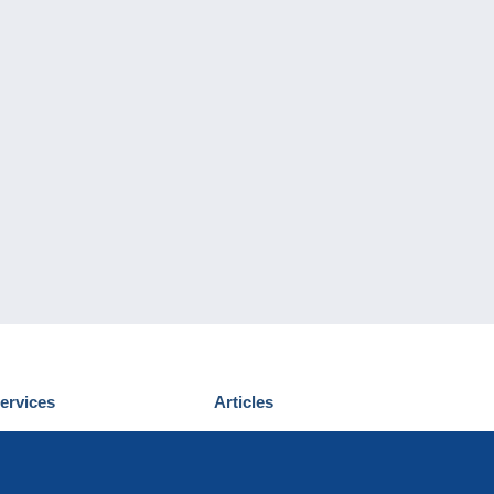
ervices
Articles
écouvrir Delcampe
Proposer un
ous contacter
article