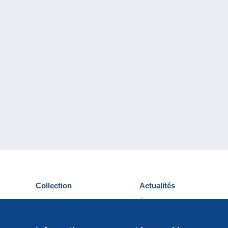
Collection
Actualités
Cartes postales
Événements Delcampe
Timbres
Concours
Monnaies & Billets