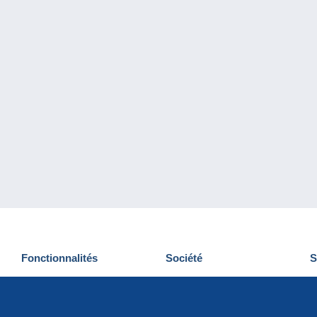
Fonctionnalités
Société
S
Nouveautés
Qui sommes-nous
D
Astuces
Gestion des cookies
N
Commercial
Emplois