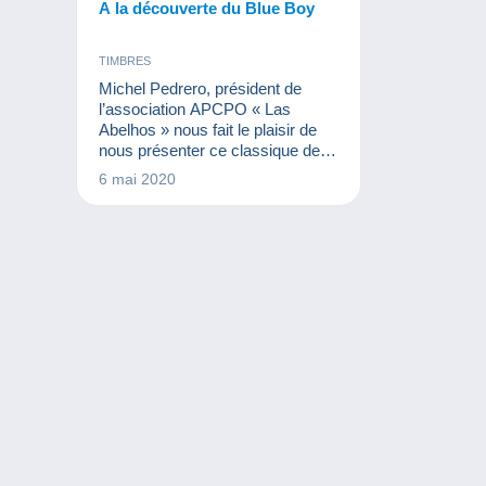
A la découverte du Blue Boy
TIMBRES
Michel Pedrero, président de
l’association APCPO « Las
Abelhos » nous fait le plaisir de
nous présenter ce classique de la
philatélie américaine. Le Blue Boy
6 mai 2020
(littéralement garçon bleu) est un
timbre très rare émis en 1847 par
le bureau de poste de la ville
d’Alexandria en Virginie aux
États-Unis.