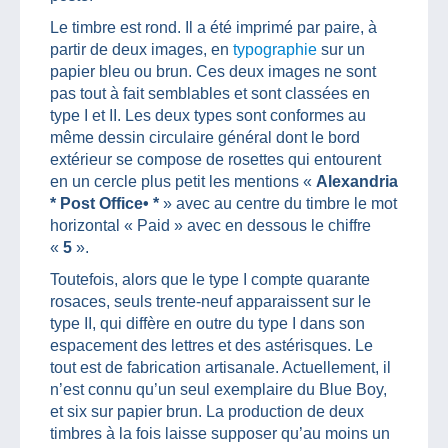
Le timbre est rond. Il a été imprimé par paire, à
partir de deux images, en
typographie
sur un
papier bleu ou brun. Ces deux images ne sont
pas tout à fait semblables et sont classées en
type I et II. Les deux types sont conformes au
même dessin circulaire général dont le bord
extérieur se compose de rosettes qui entourent
en un cercle plus petit les mentions «
Alexandria
*
Post Office•
*
» avec au centre du timbre le mot
horizontal « Paid » avec en dessous le chiffre
«
5
».
Toutefois, alors que le type I compte quarante
rosaces, seuls trente-neuf apparaissent sur le
type II, qui diffère en outre du type I dans son
espacement des lettres et des astérisques. Le
tout est de fabrication artisanale. Actuellement, il
n’est connu qu’un seul exemplaire du Blue Boy,
et six sur papier brun. La production de deux
timbres à la fois laisse supposer qu’au moins un