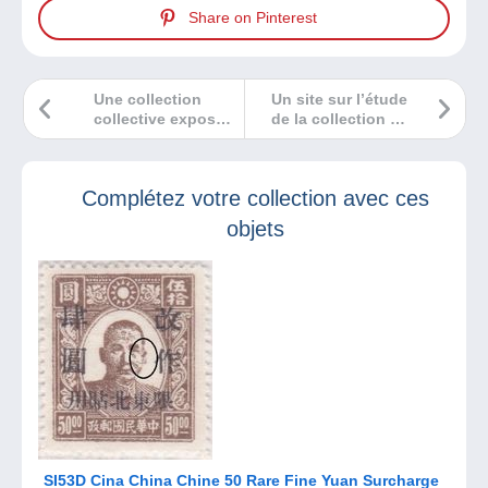
Share on Pinterest
Une collection
Un site sur l’étude
collective exposée
de la collection en
dans vos rues !
général et des
collectionneurs en
particulier,
Complétez votre collection avec ces
découvrez
Collectiana
objets
SI53D Cina China Chine 50 Rare Fine Yuan Surcharge