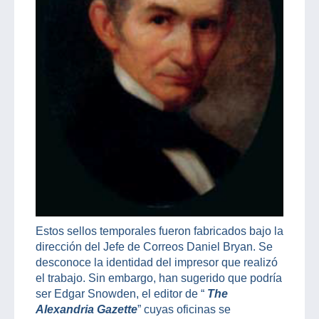
Estos sellos temporales fueron fabricados bajo la
dirección del Jefe de Correos Daniel Bryan. Se
desconoce la identidad del impresor que realizó
el trabajo. Sin embargo, han sugerido que podría
ser Edgar Snowden, el editor de “
The
Alexandria Gazette
” cuyas oficinas se