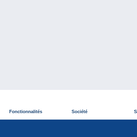
Fonctionnalités
Société
S
Nouveautés
Qui sommes-nous
D
Astuces
Gestion des cookies
N
Commercial
Emplois