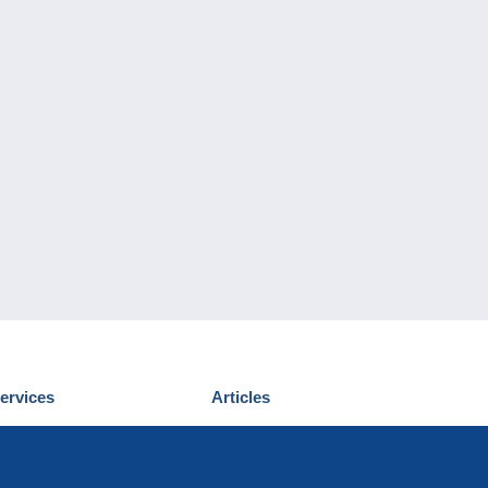
ervices
Articles
écouvrir Delcampe
Proposer un
ous contacter
article