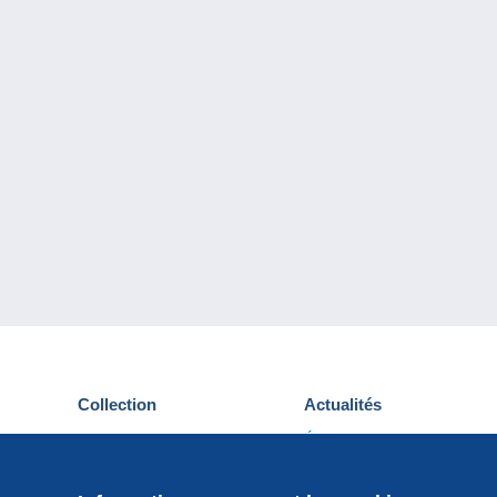
Collection
Actualités
Cartes postales
Événements Delcampe
Timbres
Concours
Monnaies & Billets