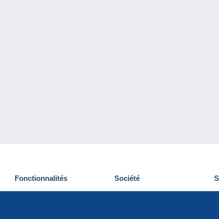
Fonctionnalités
Société
S
Nouveautés
Qui sommes-nous
D
Astuces
Gestion des cookies
N
Commercial
Emplois