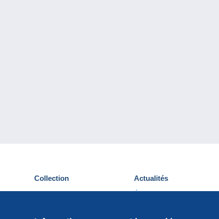
Collection
Actualités
Cartes postales
Événements Delcampe
Timbres
Concours
Monnaies & Billets