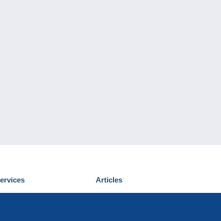
ervices
Articles
écouvrir Delcampe
Proposer un
ous contacter
article