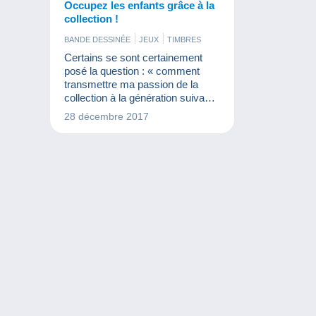
Occupez les enfants grâce à la
collection !
BANDE DESSINÉE
JEUX
TIMBRES
Certains se sont certainement
posé la question : « comment
transmettre ma passion de la
collection à la génération suivante
ou à celle d’encore après ? »
28 décembre 2017
Vous vous occupez des enfants
pendant les congés ? Pourquoi ne
pas en profiter pour jouer avec
eux autour de la collection…
Dans cet article, découvrez
quelques activités à faire avec
vos « chicoufs ». Si vous ne
connaissez pas ce terme, c’est
normal, il est inventé ! Il v