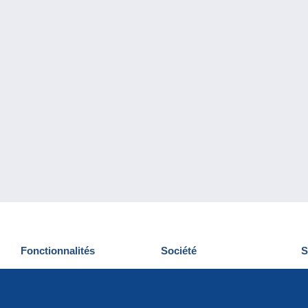
Fonctionnalités
Société
S
Nouveautés
Qui sommes-nous
D
Astuces
Gestion des cookies
N
Commercial
Emplois