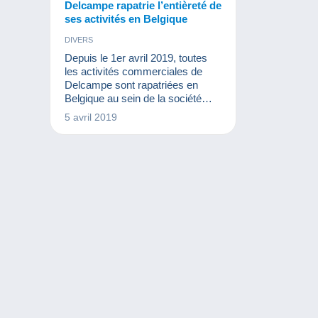
Delcampe rapatrie l’entièreté de
ses activités en Belgique
DIVERS
Depuis le 1er avril 2019, toutes
les activités commerciales de
Delcampe sont rapatriées en
Belgique au sein de la société
historique du groupe. Attention,
5 avril 2019
pour ceux qui paient leurs frais
Delcampe par virement, nos
coordonnées bancaires ont donc
changé.