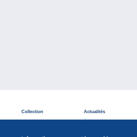
Collection
Actualités
Cartes postales
Événements Delcampe
Timbres
Concours
Monnaies & Billets