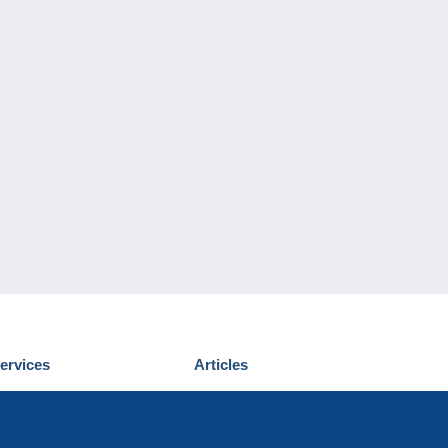
ervices
Articles
écouvrir Delcampe
Proposer un
ous contacter
article