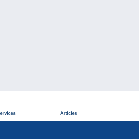
ervices
Articles
écouvrir Delcampe
Proposer un
ous contacter
article