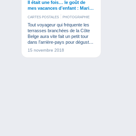
Il était une fois… le goût de
mes vacances d’enfant : Marie
Siska
CARTES POSTALES
PHOTOGRAPHIE
Tout voyageur qui fréquente les
terrasses branchées de la Côte
Belge aura vite fait un petit tour
dans l’arrière-pays pour déguster
les excellentes gaufres de Marie
15 novembre 2018
Siska et cela dure… depuis
plusieurs générations !