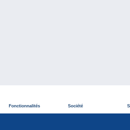
Fonctionnalités
Société
S
Nouveautés
Qui sommes-nous
D
Astuces
Gestion des cookies
N
Commercial
Emplois