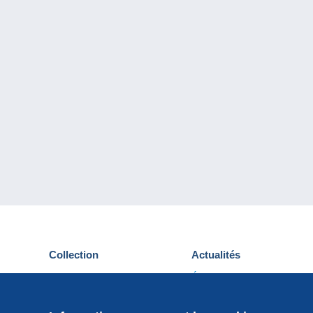
Collection
Actualités
Cartes postales
Événements Delcampe
Timbres
Concours
Monnaies & Billets