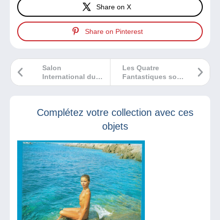
Share on X
Share on Pinterest
Salon
Les Quatre
International du
Fantastiques sont
Disque de Nantes
orphelins… Stan
: c’est ce week-
Lee est mort…
end !
Complétez votre collection avec ces
objets