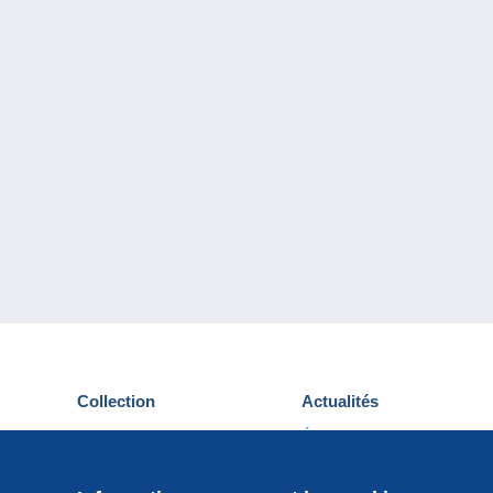
Collection
Actualités
Cartes postales
Événements Delcampe
Timbres
Concours
Monnaies & Billets