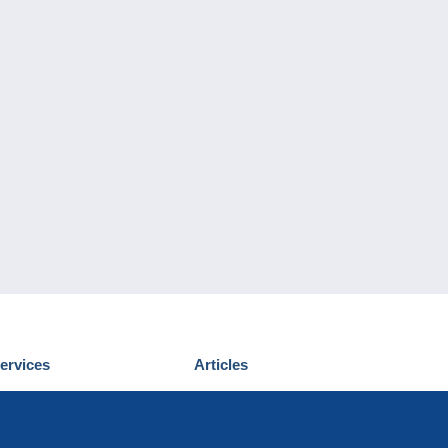
ervices
Articles
écouvrir Delcampe
Proposer un
ous contacter
article