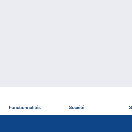
Fonctionnalités
Société
S
Nouveautés
Qui sommes-nous
D
Astuces
Gestion des cookies
N
Commercial
Emplois