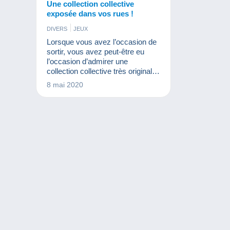
Une collection collective
exposée dans vos rues !
DIVERS
JEUX
Lorsque vous avez l’occasion de
sortir, vous avez peut-être eu
l’occasion d’admirer une
collection collective très originale.
Il s’agit d’une gigantesque
8 mai 2020
collection privée (car appartenant
à des personnes privées)
composée de centaines, voire de
milliers d'ours en peluche. Article
d'Axel Gryspeerdt de
l'association Collectiana