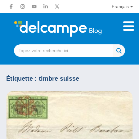
Français
Étiquette :
timbre suisse