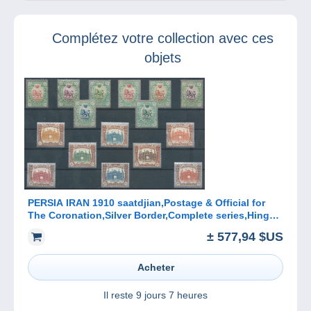
vies en bande
Dessinée
dessinée !
(événement
Complétez votre collection avec ces
sponsorisé par
Delcampe )
objets
PERSIA IRAN 1910 saatdjian,Postage & Official for
The Coronation,Silver Border,Complete series,Hinged
track,Gum
± 577,94 $US
Acheter
Il reste
9 jours 7 heures