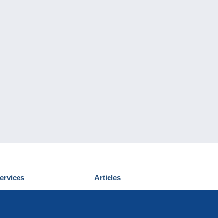
ervices
Articles
écouvrir Delcampe
Proposer un
ous contacter
article