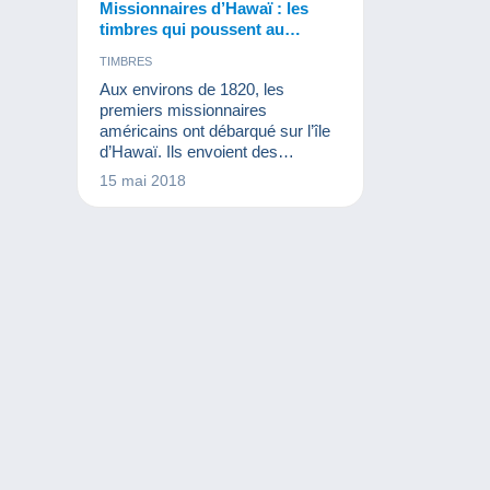
Missionnaires d’Hawaï : les
timbres qui poussent au
crime…
TIMBRES
Aux environs de 1820, les
premiers missionnaires
américains ont débarqué sur l’île
d’Hawaï. Ils envoient des
correspondances vers les Etats-
15 mai 2018
Unis. Ainsi, en 1849, le
gouvernement hawaïen crée son
premier bureau de poste et
imprime deux ans plus tard ses
premiers timbres. Vu leur
utilisation, ces timbres sont
baptisés « Missionnaires d’Hawaï
». Ils portent des valeurs faciales
de 2 cents, 5 cents et 13 cents.
Ce sont de ces timbres