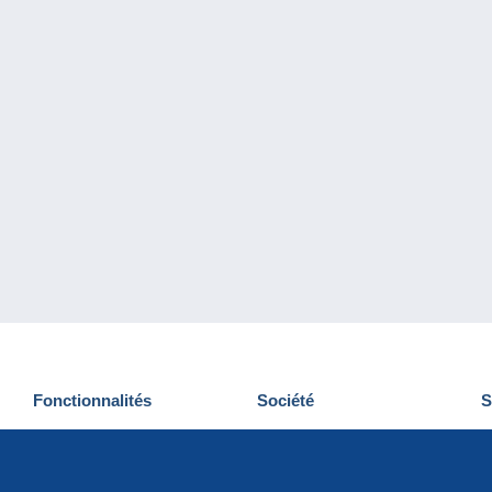
Fonctionnalités
Société
S
Nouveautés
Qui sommes-nous
D
Astuces
Gestion des cookies
N
Commercial
Emplois