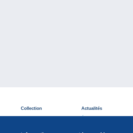
Collection
Actualités
Cartes postales
Événements Delcampe
Timbres
Concours
Monnaies & Billets