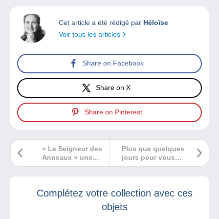
Cet article a été rédigé par
Héloïse
Voir tous les articles
Share on Facebook
Share on X
Share on Pinterest
« Le Seigneur des
Plus que quelques
Anneaux » une
jours pour vous
œuvre influente
inscrire à notre
depuis plus de 70
concours et
ans !
remporter 500€ de
Complétez votre collection avec ces
cadeaux sur
Delcampe !
objets