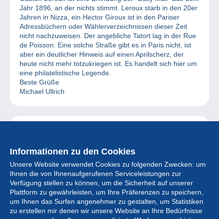
Jahr 1896, an der nichts stimmt. Leroux starb in den 20er
Jahren in Nizza, ein Hector Giroux ist in den Pariser
Adressbüchern oder Wählerverzeichnissen dieser Zeit
nicht nachzuweisen. Der angebliche Tatort lag in der Rue
de Poisson. Eine solche Straße gibt es in Paris nicht, ist
aber ein deutlicher Hinweis auf einen Aprilscherz, der
heute nicht mehr totzukriegen ist. Es handelt sich hier um
eine philatelistische Legende.
Beste Grüße
Michael Ullrich
Reply
Sandro
25/09/2022 at 09:18
Informationen zu den Cookies
Hi ich habe Gleiche Briefmarke aber Schwarz rot 2 Cent
Unsere Website verwendet Cookies zu folgenden Zwecken: um
Missionar
Ihnen die von Ihnenaufgerufenen Serviceleistungen zur
Verfügung stellen zu können, um die Sicherheit auf unserer
Plattform zu gewährleisten, um Ihre Präferenzen zu speichern,
um Ihnen das Surfen angenehmer zu gestalten, um Statistiken
zu erstellen mir denen wir unsere Website an Ihre Bedürfnisse