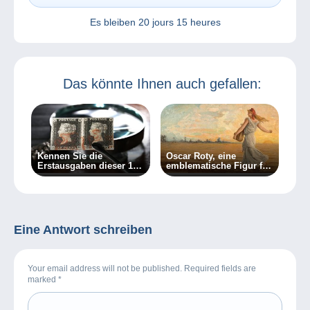
Es bleiben
20 jours 15 heures
Das könnte Ihnen auch gefallen:
Kennen Sie die
Oscar Roty, eine
Erstausgaben dieser 10
emblematische Figur für
Länder?
Philatelie und
Numismatik.
Eine Antwort schreiben
Your email address will not be published. Required fields are
marked
*