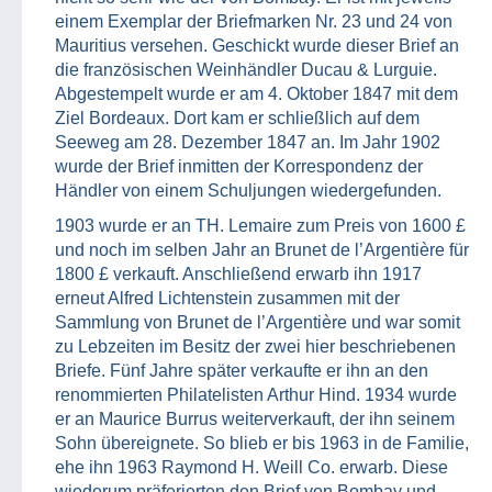
einem Exemplar der Briefmarken Nr. 23 und 24 von
Mauritius versehen. Geschickt wurde dieser Brief an
die französischen Weinhändler Ducau & Lurguie.
Abgestempelt wurde er am 4. Oktober 1847 mit dem
Ziel Bordeaux. Dort kam er schließlich auf dem
Seeweg am 28. Dezember 1847 an. Im Jahr 1902
wurde der Brief inmitten der Korrespondenz der
Händler von einem Schuljungen wiedergefunden.
1903 wurde er an TH. Lemaire zum Preis von 1600 £
und noch im selben Jahr an Brunet de l’Argentière für
1800 £ verkauft. Anschließend erwarb ihn 1917
erneut Alfred Lichtenstein zusammen mit der
Sammlung von Brunet de l’Argentière und war somit
zu Lebzeiten im Besitz der zwei hier beschriebenen
Briefe. Fünf Jahre später verkaufte er ihn an den
renommierten Philatelisten Arthur Hind. 1934 wurde
er an Maurice Burrus weiterverkauft, der ihn seinem
Sohn übereignete. So blieb er bis 1963 in de Familie,
ehe ihn 1963 Raymond H. Weill Co. erwarb. Diese
wiederum präferierten den Brief von Bombay und