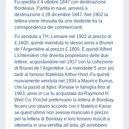
Fu spedita il 4 ottobre 1847 con destinazione
Bordeaux. Partita in nave, arriverà a
destinazione il 28 dicembre 1847. Nel 1902 la
lettera viene ritrovata da uno studente tra la
corrispondenza dei commercianti.
Fu venduta a TH. Lemaire nel 1903 al prezzo di
£ 1600, quindi rivenduta lo stesso anno a Brunet
de l’Argentière al prezzo £ 1800. È quindi Alfred
Lichtenstein che diventa proprietario delle due
lettere, acquistandole nel 1917 con la collezione
di Brunet de l’Argentière. La rivendette 5 anni più
tardi al famoso filatelista Arthur Hind. Fu quindi
nuovamente venduta nel 1934 a Maurice Burrus,
che la passò al figlio. Rimase in famiglia fino al
1963, anno in cui fu acquistata da Raymond H.
Weil Co. Poiché preferivano la lettera di Bombay,
fecero uno strano accordo con il filatelico Kanai:
se quest’ultimo non avesse rilanciato il prezzo
per la lettera di Bombay e loro fossero riusciti a
ottenerla in una vendita all’asta, gli avrebbero