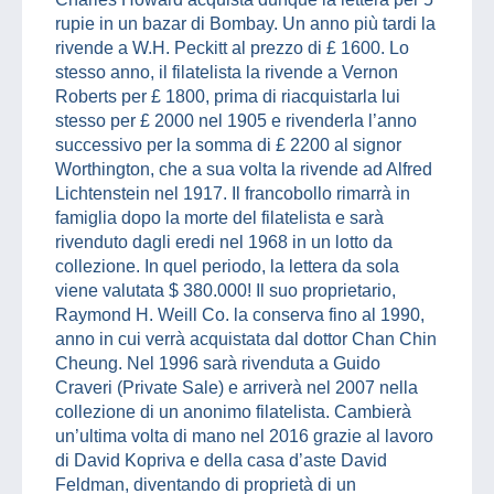
rupie in un bazar di Bombay. Un anno più tardi la
rivende a W.H. Peckitt al prezzo di £ 1600. Lo
stesso anno, il filatelista la rivende a Vernon
Roberts per £ 1800, prima di riacquistarla lui
stesso per £ 2000 nel 1905 e rivenderla l’anno
successivo per la somma di £ 2200 al signor
Worthington, che a sua volta la rivende ad Alfred
Lichtenstein nel 1917. Il francobollo rimarrà in
famiglia dopo la morte del filatelista e sarà
rivenduto dagli eredi nel 1968 in un lotto da
collezione. In quel periodo, la lettera da sola
viene valutata $ 380.000! Il suo proprietario,
Raymond H. Weill Co. la conserva fino al 1990,
anno in cui verrà acquistata dal dottor Chan Chin
Cheung. Nel 1996 sarà rivenduta a Guido
Craveri (Private Sale) e arriverà nel 2007 nella
collezione di un anonimo filatelista. Cambierà
un’ultima volta di mano nel 2016 grazie al lavoro
di David Kopriva e della casa d’aste David
Feldman, diventando di proprietà di un