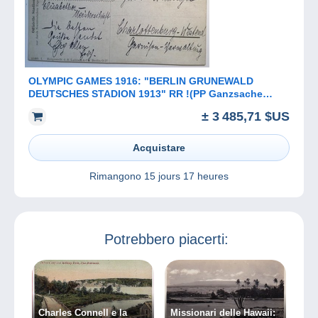
OLYMPIC GAMES 1916: "BERLIN GRUNEWALD
DEUTSCHES STADION 1913" RR !(PP Ganzsache
sport Deutsches Reich Sonderstempel
± 3 485,71 $US
Acquistare
Rimangono
15 jours 17 heures
Potrebbero piacerti:
Charles Connell e la
Missionari delle Hawaii: