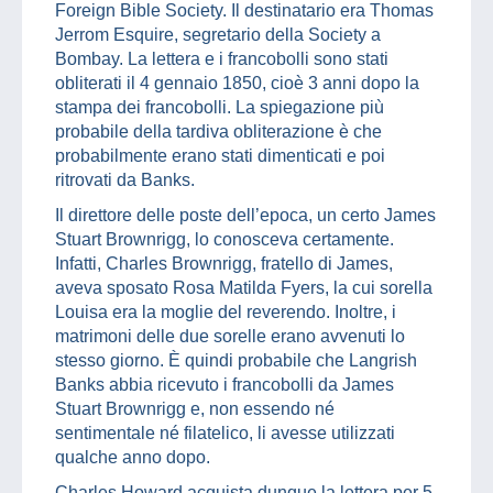
Foreign Bible Society. Il destinatario era Thomas
Jerrom Esquire, segretario della Society a
Bombay. La lettera e i francobolli sono stati
obliterati il 4 gennaio 1850, cioè 3 anni dopo la
stampa dei francobolli. La spiegazione più
probabile della tardiva obliterazione è che
probabilmente erano stati dimenticati e poi
ritrovati da Banks.
Il direttore delle poste dell’epoca, un certo James
Stuart Brownrigg, lo conosceva certamente.
Infatti, Charles Brownrigg, fratello di James,
aveva sposato Rosa Matilda Fyers, la cui sorella
Louisa era la moglie del reverendo. Inoltre, i
matrimoni delle due sorelle erano avvenuti lo
stesso giorno. È quindi probabile che Langrish
Banks abbia ricevuto i francobolli da James
Stuart Brownrigg e, non essendo né
sentimentale né filatelico, li avesse utilizzati
qualche anno dopo.
Charles Howard acquista dunque la lettera per 5