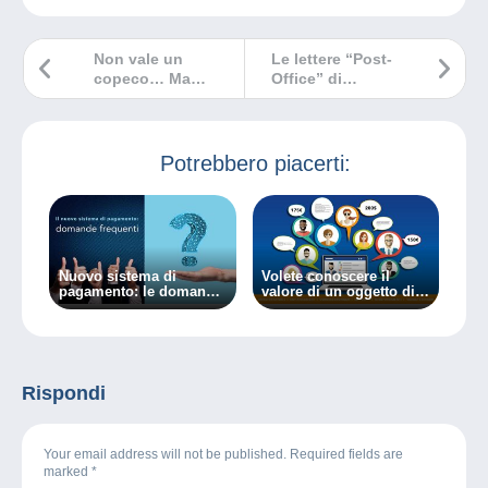
Non vale un
Le lettere “Post-
copeco… Ma
Office” di
quanto vale un
Mauritius
copeco?
Potrebbero piacerti:
Nuovo sistema di
Volete conoscere il
pagamento: le domande
valore di un oggetto di
più frequenti.
collezionismo? La
comunità Delcampe può
aiutarvi!
Rispondi
Your email address will not be published. Required fields are
marked
*