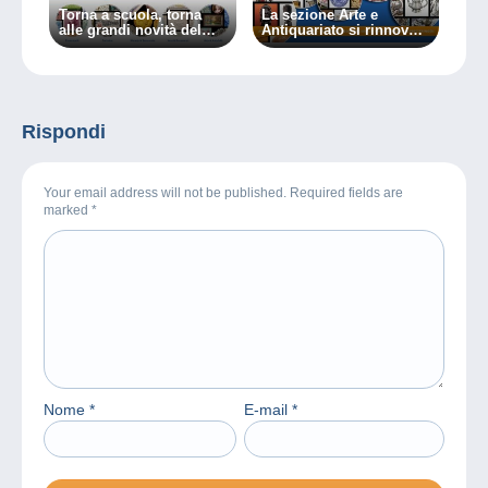
Torna a scuola, torna
La sezione Arte e
alle grandi novità del
Antiquariato si rinnova
tuo sito Delcampe!
su Delcampe
Rispondi
Your email address will not be published. Required fields are
marked
*
Nome
*
E-mail
*