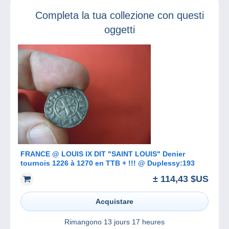
raro degli Stati
Completa la tua collezione con questi
Uniti!
oggetti
FRANCE @ LOUIS IX DIT "SAINT LOUIS" Denier
tournois 1226 à 1270 en TTB + !!! @ Duplessy:193
± 114,43 $US
Acquistare
Rimangono
13 jours 17 heures