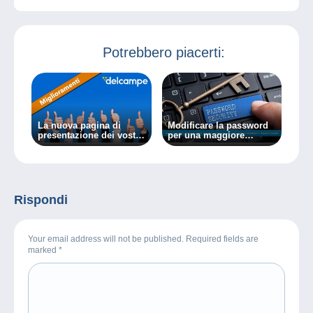
Potrebbero piacerti:
La nuova pagina di
Modificare la password
presentazione dei vostri
per una maggiore
elenchi di oggetti
sicurezza!
arriverà tra un paio di
settimane!
Rispondi
Your email address will not be published. Required fields are
marked
*