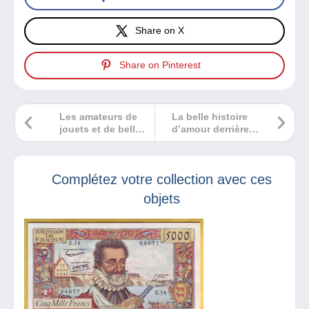
Share on X
Share on Pinterest
Les amateurs de
La belle histoire
jouets et de belle
d’amour derrière le
brocante ont
timbre le plus rare
rendez-vous au
des USA !
salon Collect-Hit
Complétez votre collection avec ces
et Brocantissimo
le 2 octobre 2022 !
objets