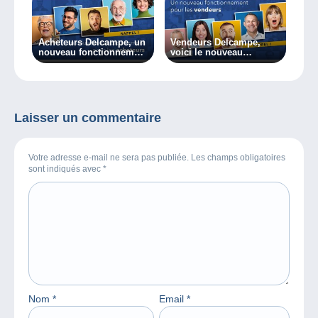
Acheteurs Delcampe, un
Vendeurs Delcampe,
nouveau fonctionnement
voici le nouveau
dès aujourd’hui !
fonctionnement de
Delcampe !
Laisser un commentaire
Votre adresse e-mail ne sera pas publiée. Les champs obligatoires
sont indiqués avec
*
Nom
*
Email
*