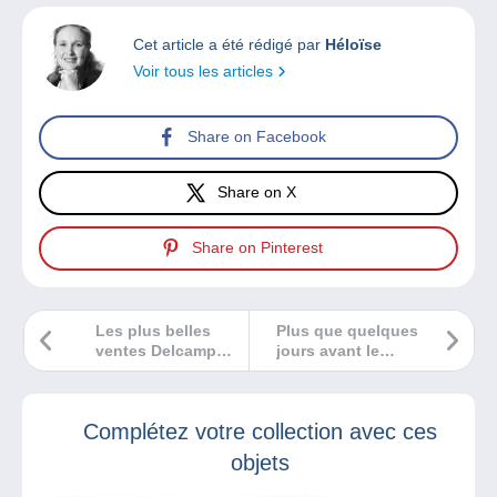
Cet article a été rédigé par
Héloïse
Voir tous les articles
Share on Facebook
Share on X
Share on Pinterest
Les plus belles
Plus que quelques
ventes Delcampe
jours avant le
février 2024
Salon
Numismatique
International d’Île
Complétez votre collection avec ces
de France
objets