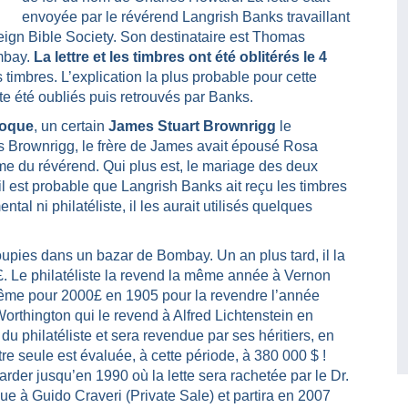
envoyée par le révérend Langrish Banks travaillant
oreign Bible Society. Son destinataire est Thomas
mbay.
La lettre et les timbres ont été oblitérés le 4
s timbres. L’explication la plus probable pour cette
ute été oubliés puis retrouvés par Banks.
poque
, un certain
James Stuart Brownrigg
le
es Brownrigg, le frère de James avait épousé Rosa
me du révérend. Qui plus est, le mariage des deux
il est probable que Langrish Banks ait reçu les timbres
tal ni philatéliste, il les aurait utilisés quelques
oupies dans un bazar de Bombay. Un an plus tard, il la
. Le philatéliste la revend la même année à Vernon
même pour 2000£ en 1905 pour la revendre l’année
rthington qui le revend à Alfred Lichtenstein en
 du philatéliste et sera revendue par ses héritiers, en
ttre seule est évaluée, à cette période, à 380 000 $ !
rder jusqu’en 1990 où la lette sera rachetée par le Dr.
 à Guido Craveri (Private Sale) et partira en 2007