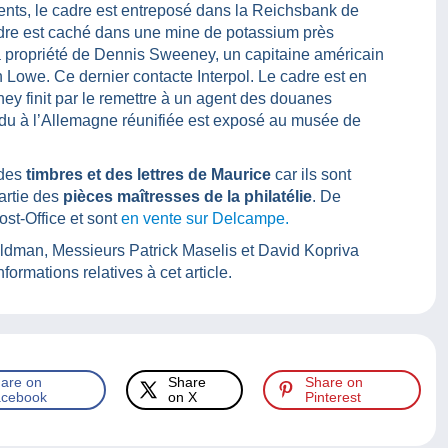
nts, le cadre est entreposé dans la Reichsbank de
e cadre est caché dans une mine de potassium près
a propriété de Dennis Sweeney, un capitaine américain
n Lowe. Ce dernier contacte Interpol. Le cadre est en
ey finit par le remettre à un agent des douanes
ndu à l’Allemagne réunifiée est exposé au musée de
 des
timbres et des lettres de Maurice
car ils sont
partie des
pièces maîtresses de la philatélie
. De
st-Office et sont
en vente sur Delcampe.
ldman, Messieurs Patrick Maselis et David Kopriva
ormations relatives à cet article.
are on
Share
Share on
cebook
on X
Pinterest