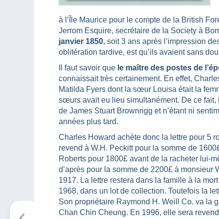
à l’Île Maurice pour le compte de la British F
Jerrom Esquire, secrétaire de la Society à Bo
janvier 1850
, soit 3 ans après l’impression de
oblitération tardive, est qu’ils avaient sans do
Il faut savoir que
le maître des postes de l’é
connaissait très certainement. En effet, Charl
Matilda Fyers dont la sœur Louisa était la fem
sœurs avait eu lieu simultanément. De ce fait, 
de James Stuart Brownrigg et n’étant ni sentimen
années plus tard.
Charles Howard achète donc la lettre pour 5 r
revend à W.H. Peckitt pour la somme de 1600£
Roberts pour 1800£ avant de la racheter lui-
d’après pour la somme de 2200£ à monsieur Wo
1917. La lettre restera dans la famille à la mort
1968, dans un lot de collection. Toutefois la le
Son propriétaire Raymond H. Weill Co. va la ga
Chan Chin Cheung. En 1996, elle sera revendue