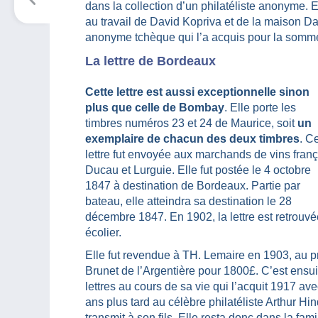
dans la collection d’un philatéliste anonyme.
au travail de David Kopriva et de la maison D
anonyme tchèque qui l’a acquis pour la somm
La lettre de Bordeaux
Cette lettre est aussi exceptionnelle sinon
plus que celle de Bombay
. Elle porte les
timbres numéros 23 et 24 de Maurice, soit
un
exemplaire de chacun des deux timbres
. C
lettre fut envoyée aux marchands de vins franç
Ducau et Lurguie. Elle fut postée le 4 octobre
1847 à destination de Bordeaux. Partie par
bateau, elle atteindra sa destination le 28
décembre 1847. En 1902, la lettre est retrou
écolier.
Elle fut revendue à TH. Lemaire en 1903, au 
Brunet de l’Argentière pour 1800£. C’est ensui
lettres au cours de sa vie qui l’acquit 1917 avec
ans plus tard au célèbre philatéliste Arthur Hi
transmit à son fils. Elle resta donc dans la fa