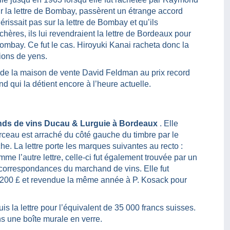
r la lettre de Bombay, passèrent un étrange accord
hérissait pas sur la lettre de Bombay et qu’ils
chères, ils lui revendraient la lettre de Bordeaux pour
e Bombay. Ce fut le cas. Hiroyuki Kanai racheta donc la
ions de yens.
s de la maison de vente David Feldman au prix record
 qui la détient encore à l’heure actuelle.
ands de vins Ducau & Lurguie à Bordeaux
. Elle
rceau est arraché du côté gauche du timbre par le
he. La lettre porte les marques suivantes au recto :
l’autre lettre, celle-ci fut également trouvée par un
s correspondances du marchand de vins. Elle fut
1200 £ et revendue la même année à P. Kosack pour
s la lettre pour l’équivalent de 35 000 francs suisses.
ns une boîte murale en verre.