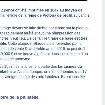
t 2 pence ont été
imprimés en 1847 au moyen de
nt à l’effigie de la
reine de Victoria de profil,
suivant le
 tirage devant se faire timbre par timbre sur la plaque,
 fut rapidement arrêté et aucune réimpression des
mbres n’eut lieu. De ce fait, le
tirage de base est très
ible
. Cette plaque mythique a été revendue par la
aison de vente David Feldman en 2016 au prix de 1
0 000 € et se trouve à présent dans la collection d’un
assionné anonyme.
s 1897, les timbres font partie des
fantasmes du
ilatéliste
. A cette époque, on n’en dénombre que 17
 ils atteignent déjà des prix fabuleux. Ils ont tous été
oire de la philatélie.