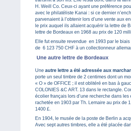
H. Weill Co. Ceux-ci ayant une préférence pou
avec le philatéliste Kanai : si ce dernier n’enc
parvenaient à l’obtenir lors d’une vente aux en
le prix auquel ils allaient acquérir la lettre d
lettre de Bordeaux en 1968 au prix de 120 mill
Elle fut ensuite revendue en 1993 par le biai
de 6 123 750 CHF à un collectionneur allemand
Une autre lettre de Bordeaux
Une
autre lettre a été adressée aux march
porte un seul timbre de 2 centimes dont un mo
« O » de OFFICE ; il est oblitéré en bas à gauc
COLONIES &C ART. 13 dans le rectangle. Comme 
écolier français lors d’une recherche dans le
rachetée en 1903 par Th. Lemaire au prix de 
1400 £.
En 1904, le musée de la poste de Berlin a acqui
Avec sept autres timbres, elle a été placée da