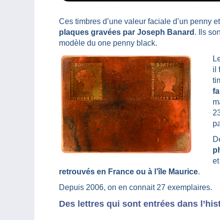
Ces timbres d’une valeur faciale d’un penny e
plaques gravées par Joseph Banard
. Ils so
modèle du one penny black.
Le
il
ti
fa
m
23
p
Dè
ph
et
retrouvés en France ou à l’île Maurice
.
Depuis 2006, on en connait 27 exemplaires.
Des lettres qui sont entrées dans l’hist