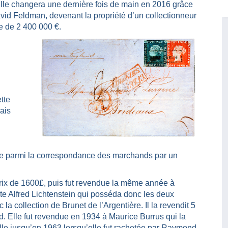
 Elle changera une dernière fois de main en 2016 grâce
avid Feldman, devenant la propriété d’un collectionneur
e de 2 400 000 €.
ette
ais
vée parmi la correspondance des marchands par un
prix de 1600£, puis fut revendue la même année à
te Alfred Lichtenstein qui posséda donc les deux
 la collection de Brunet de l’Argentière. Il la revendit 5
nd. Elle fut revendue en 1934 à Maurice Burrus qui la
mille jusqu’en 1963 lorsqu’elle fut rachetée par Raymond