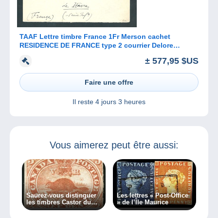
TAAF Lettre timbre France 1Fr Merson cachet
RESIDENCE DE FRANCE type 2 courrier Delore
d'octobre 1922 signée Calves
± 577,95 $US
Faire une offre
Il reste
4 jours 3 heures
Vous aimerez peut être aussi:
Saurez-vous distinguer
Les lettres « Post-Office
les timbres Castor du
» de l’Île Maurice
Canada ?