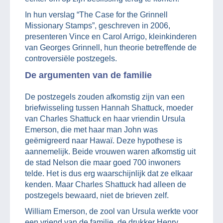
In hun verslag “The Case for the Grinnell
Missionary Stamps”, geschreven in 2006,
presenteren Vince en Carol Arrigo, kleinkinderen
van Georges Grinnell, hun theorie betreffende de
controversiële postzegels.
De argumenten van de familie
De postzegels zouden afkomstig zijn van een
briefwisseling tussen Hannah Shattuck, moeder
van Charles Shattuck en haar vriendin Ursula
Emerson, die met haar man John was
geëmigreerd naar Hawaï. Deze hypothese is
aannemelijk. Beide vrouwen waren afkomstig uit
de stad Nelson die maar goed 700 inwoners
telde. Het is dus erg waarschijnlijk dat ze elkaar
kenden. Maar Charles Shattuck had alleen de
postzegels bewaard, niet de brieven zelf.
William Emerson, de zool van Ursula werkte voor
een vriend van de familie, de drukker Henry