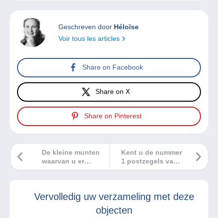
Geschreven door
Héloïse
Voir tous les articles
Share on Facebook
Share on X
Share on Pinterest
De kleine munten
Kent u de nummer
waarvan u er
1 postzegels van
zoveel hebt
deze 10 landen?
kunnen
binnenkort een
Vervolledig uw verzameling met deze
bron van
inkomsten zijn!
objecten