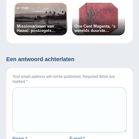
Missionarissen van
One Cent Magenta, ‘s
Hawaï: postzegels
werelds duurste
waarvoor een misdaad
postzegel…
zou worden begaan…
Een antwoord achterlaten
Your email address will not be published. Required fields are
marked
*
Naam
*
E-mail
*