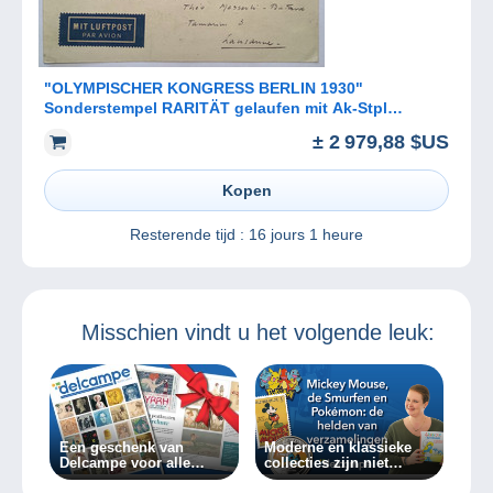
"OLYMPISCHER KONGRESS BERLIN 1930"
Sonderstempel RARITÄT gelaufen mit Ak-Stpl
(Olympic Games cover 1936 Jeux Olympiques
± 2 979,88 $US
Kopen
Resterende tijd :
16 jours 1 heure
Misschien vindt u het volgende leuk:
Een geschenk van
Moderne en klassieke
Delcampe voor alle
collecties zijn niet
verzamelaars!
onverenigbaar.