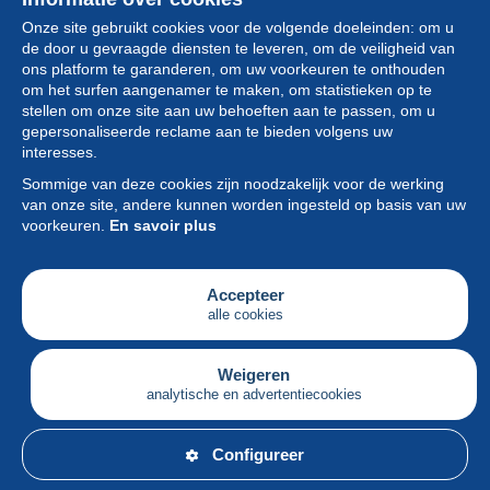
Onze site gebruikt cookies voor de volgende doeleinden: om u
de door u gevraagde diensten te leveren, om de veiligheid van
ons platform te garanderen, om uw voorkeuren te onthouden
om het surfen aangenamer te maken, om statistieken op te
stellen om onze site aan uw behoeften aan te passen, om u
gepersonaliseerde reclame aan te bieden volgens uw
Collectie
interesses.
Sommige van deze cookies zijn noodzakelijk voor de werking
Nieuws
van onze site, andere kunnen worden ingesteld op basis van uw
voorkeuren.
En savoir plus
Functie
Vereniging
Accepteer
alle cookies
Diensten
Schrijven
Weigeren
analytische en advertentiecookies
Nederlands
Configureer
© Delcampe International srl - Alle rechten voorbehouden.