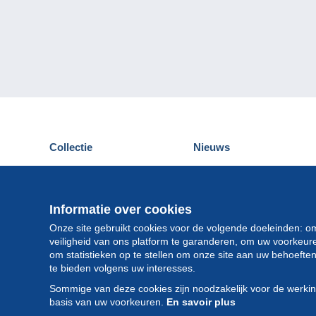
Collectie
Nieuws
Postkaarten
Delcampe Evenementen
Postzegels
Wedstrijden
Munten en Bankbiljetten
Informatie over cookies
Andere collecties
Onze site gebruikt cookies voor de volgende doeleinden: o
veiligheid van ons platform te garanderen, om uw voorkeu
om statistieken op te stellen om onze site aan uw behoeft
te bieden volgens uw interesses.
Sommige van deze cookies zijn noodzakelijk voor de werki
basis van uw voorkeuren.
En savoir plus