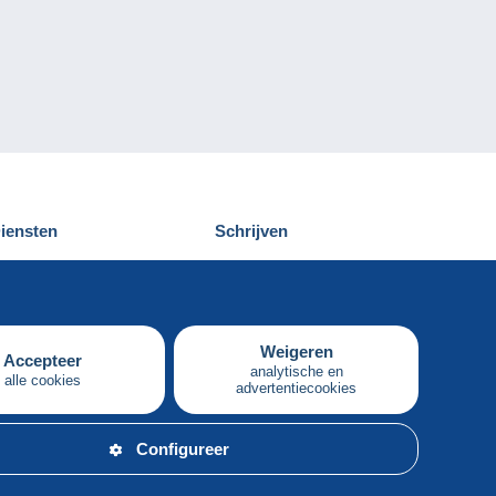
iensten
Schrijven
elcampe ontdekken
Een bericht
ontact
verzenden
Weigeren
Accepteer
analytische en
alle cookies
advertentiecookies
Nederlands
Configureer