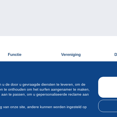
Functie
Vereniging
D
Nieuwigheden
Wie zijn wij
D
Tips
Privacy
C
Commercieel
m u de door u gevraagde diensten te leveren, om de
ren te onthouden om het surfen aangenamer te maken,
en aan te passen, om u gepersonaliseerde reclame aan
ng van onze site, andere kunnen worden ingesteld op