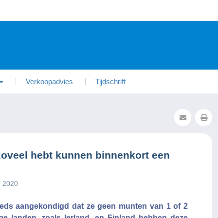
Verkoopadvies
Tijdschrift
zoveel hebt kunnen binnenkort een
e 2020
eeds aangekondigd dat ze geen munten van 1 of 2
e landen, zoals Ierland, en Finland hebben deze