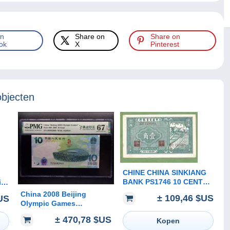
on
Share on
Share on
ok
X
Pinterest
objecten
CHINE CHINA SINKIANG
BANK PS1746 10 CENTS
is
1939 XF
 en
China 2008 Beijing
± 109,46 $US
US
Olympic Games
Commemorative
± 470,78 $US
Kopen
Banknote 10 yuan PMG