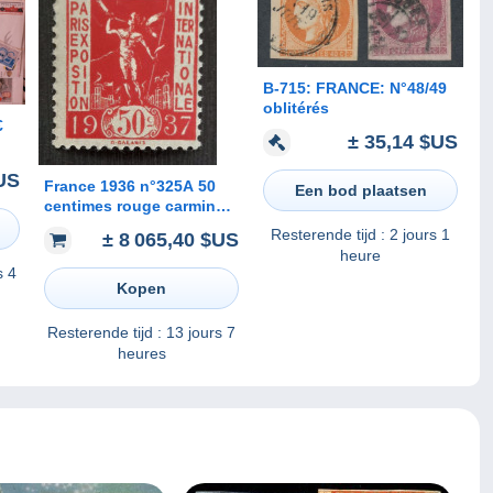
B-715: FRANCE: N°48/49
oblitérés
€
± 35,14 $US
US
France 1936 n°325A 50
Een bod plaatsen
centimes rouge carminé
**TB cote 12500€ signé
Resterende tijd :
2 jours 1
± 8 065,40 $US
Calves RARE
heure
s 4
Kopen
Resterende tijd :
13 jours 7
heures