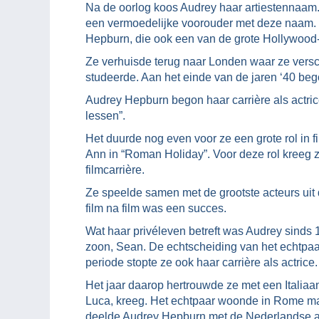
Na de oorlog koos Audrey haar artiestennaam
een vermoedelijke voorouder met deze naam. Z
Hepburn, die ook een van de grote Hollywood
Ze verhuisde terug naar Londen waar ze versch
studeerde. Aan het einde van de jaren ‘40 bego
Audrey Hepburn begon haar carrière als actric
lessen”.
Het duurde nog even voor ze een grote rol in 
Ann in “Roman Holiday”. Voor deze rol kreeg 
filmcarrière.
Ze speelde samen met de grootste acteurs uit 
film na film was een succes.
Wat haar privéleven betreft was Audrey sind
zoon, Sean. De echtscheiding van het echtpaar
periode stopte ze ook haar carrière als actrice.
Het jaar daarop hertrouwde ze met een Italiaa
Luca, kreeg. Het echtpaar woonde in Rome maa
deelde Audrey Hepburn met de Nederlandse a