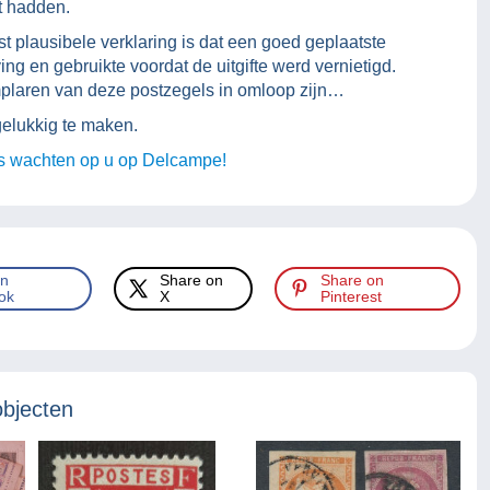
t hadden.
lausibele verklaring is dat een goed geplaatste
ng en gebruikte voordat de uitgifte werd vernietigd.
mplaren van deze postzegels in omloop zijn…
 gelukkig te maken.
s wachten op u op Delcampe!
on
Share on
Share on
ok
X
Pinterest
objecten