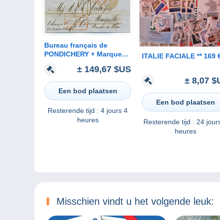
Bureau français de
PONDICHERY + Marque
ITALIE FACIALE ** 169 
d'entrée Indes Orientales
± 149,67 $US
par Marseille + port Payé (
± 8,07 $
croissant indien) / 1853
Een bod plaatsen
Een bod plaatsen
Resterende tijd :
4 jours 4
heures
Resterende tijd :
24 jour
heures
Misschien vindt u het volgende leuk: