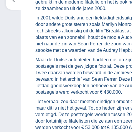
gebruikt in de moderne filatelie en het is ook 
zeldzaamheden uit de jaren 2000.
In 2001 wilde Duitsland een liefdadigheidsuit
door andere grote sterren zoals Marilyn Monro
rechtstreeks afkomstig uit de film “Breakfast a
plaats van een zonnebril houdt de mooie Audr
niet naar de zin van Sean Ferrer, de zoon van d
strookte met de waarden van de Audrey Hepb
Maar de Duitse autoriteiten hadden niet op zij
postzegels met de gewijzigde foto af. Deze prod
Twee daarvan worden bewaard in de archieven 
bewaard in het archief van Sean Ferrer. Deze l
liefdadigheidsverkoop ten behoeve van de Au
postzegels werd verkocht voor € 430.000.
Het verhaal zou daar moeten eindigen omdat d
maar dit is niet het geval. Tot op heden zijn e
vernietigd. Deze postzegels werden tussen 20
door fortuinlijke filatelisten die ze aan een z
werden verkocht voor € 53.000 tot € 135.000 