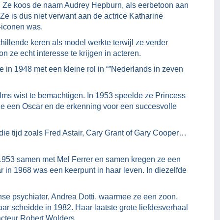
. Ze koos de naam Audrey Hepburn, als eerbetoon aan
e is dus niet verwant aan de actrice Katharine
-iconen was.
illende keren als model werkte terwijl ze verder
n ze echt interesse te krijgen in acteren.
e in 1948 met een kleine rol in “”Nederlands in zeven
films wist te bemachtigen. In 1953 speelde ze Princess
ze een Oscar en de erkenning voor een succesvolle
die tijd zoals Fred Astair, Cary Grant of Gary Cooper…
s 1953 samen met Mel Ferrer en samen kregen ze een
 in 1968 was een keerpunt in haar leven. In diezelfde
nse psychiater, Andrea Dotti, waarmee ze een zoon,
r scheidde in 1982. Haar laatste grote liefdesverhaal
cteur Robert Wolders.