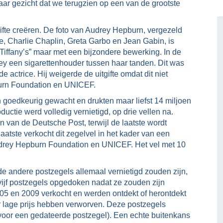
haar gezicht dat we terugzien op een van de grootste
gifte creëren. De foto van Audrey Hepburn, vergezeld
e, Charlie Chaplin, Greta Garbo en Jean Gabin, is
t Tiffany’s” maar met een bijzondere bewerking. In de
ey een sigarettenhouder tussen haar tanden. Dit was
e actrice. Hij weigerde de uitgifte omdat dit niet
urn Foundation en UNICEF.
n goedkeurig gewacht en drukten maar liefst 14 miljoen
uctie werd volledig vernietigd, op drie vellen na.
van de Deutsche Post, terwijl de laatste wordt
aatste verkocht dit zegelvel in het kader van een
drey Hepburn Foundation en UNICEF. Het vel met 10
e andere postzegels allemaal vernietigd zouden zijn,
r vijf postzegels opgedoken nadat ze zouden zijn
05 en 2009 verkocht en werden ontdekt of herontdekt
eer lage prijs hebben verworven. Deze postzegels
(voor een gedateerde postzegel). Een echte buitenkans