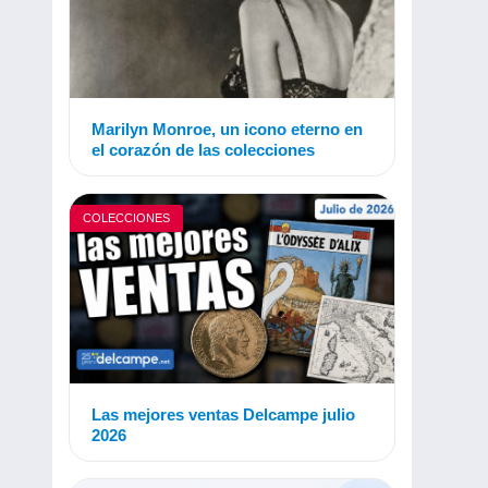
Marilyn Monroe, un icono eterno en
el corazón de las colecciones
COLECCIONES
Las mejores ventas Delcampe julio
2026