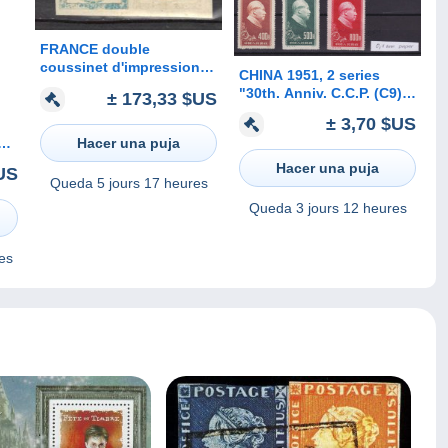
FRANCE double
coussinet d'impression
CHINA 1951, 2 series
au verso d'un essai paire
"30th. Anniv. C.C.P. (C9)",
± 173,33 $US
Céres 40 ct. bleu Rare
possibly types I + II
± 3,70 $US
Hacer una puja
ums
**
Hacer una puja
$US
s,
Queda
5 jours 17 heures
Queda
3 jours 12 heures
es