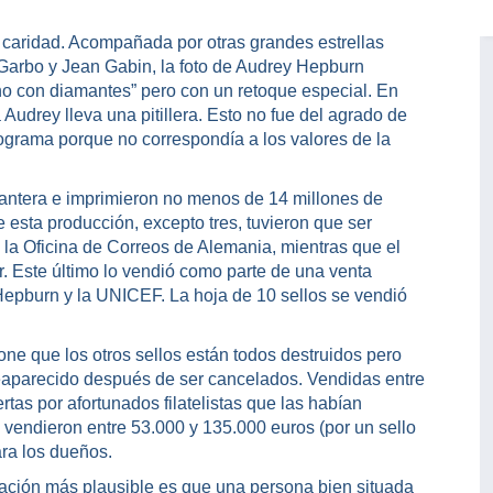
caridad. Acompañada por otras grandes estrellas
Garbo y Jean Gabin, la foto de Audrey Hepburn
no con diamantes” pero con un retoque especial. En
a Audrey lleva una pitillera. Esto no fue del agrado de
programa porque no correspondía a los valores de la
antera e imprimieron no menos de 14 millones de
e esta producción, excepto tres, tuvieron que ser
 la Oficina de Correos de Alemania, mientras que el
r. Este último lo vendió como parte de una venta
Hepburn y la UNICEF. La hoja de 10 sellos se vendió
one que los otros sellos están todos destruidos pero
 reaparecido después de ser cancelados. Vendidas entre
tas por afortunados filatelistas que las habían
e vendieron entre 53.000 y 135.000 euros (por un sello
ra los dueños.
ación más plausible es que una persona bien situada