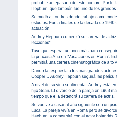
probable antepasado de este nombre. Por lo ta
Hepburn, que también fue uno de los grandes
Se mudó a Londres donde trabajó como model
estudios. Fue a finales de la década de 1940
actuación.
Audrey Hepburn comenzó su carrera de actriz
lecciones”.
Tuvo que esperar un poco más para conseguir u
la princesa Ana en “Vacaciones en Roma”. Est
permitirá una carrera cinematográfica de alto 
Dando la respuesta a los más grandes actores
Cooper… Audrey Hepburn seguirá las película
A nivel de su vida sentimental, Audrey está en
hijo Sean. El divorcio de la pareja en 1968 ma
tiempo que ella detendrá su carrera de actriz.
Se vuelve a casar al año siguiente con un psiq
Luca. La pareja vivía en Roma pero se divorci
Hepburn la compartirá con el actor holandés 