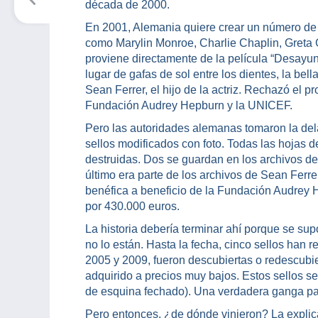
década de 2000.
En 2001, Alemania quiere crear un número de 
como Marylin Monroe, Charlie Chaplin, Greta 
proviene directamente de la película “Desayu
lugar de gafas de sol entre los dientes, la bell
Sean Ferrer, el hijo de la actriz. Rechazó el 
Fundación Audrey Hepburn y la UNICEF.
Pero las autoridades alemanas tomaron la del
sellos modificados con foto. Todas las hojas d
destruidas. Dos se guardan en los archivos de
último era parte de los archivos de Sean Ferre
benéfica a beneficio de la Fundación Audrey 
por 430.000 euros.
La historia debería terminar ahí porque se sup
no lo están. Hasta la fecha, cinco sellos han
2005 y 2009, fueron descubiertas o redescubier
adquirido a precios muy bajos. Estos sellos s
de esquina fechado). Una verdadera ganga pa
Pero entonces, ¿de dónde vinieron? La explic