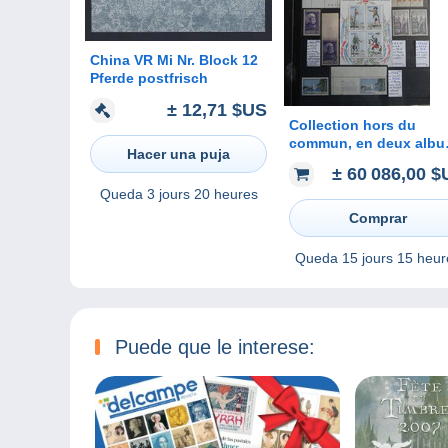
China VR Mi Nr. Block 12
Pferde postfrisch
± 12,71 $US
Collection hors du
commun, en deux alb
Hacer una puja
Yvert, de 1700 variétés 
± 60 086,00 
de France. En pochette
Queda
3 jours 20 heures
sur 141 pages.
Comprar
Queda
15 jours 15 heur
Puede que le interese: