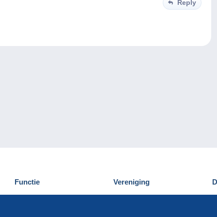
Reply
Functie
Vereniging
D
Nieuwigheden
Wie zijn wij
D
Tips
Privacy
C