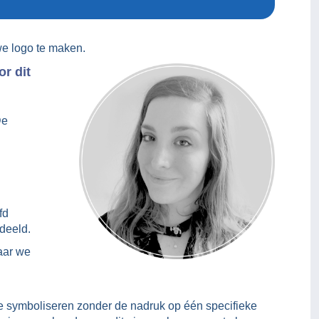
we logo te maken.
or dit
De
fd
deeld.
aar we
e symboliseren zonder de nadruk op één specifieke