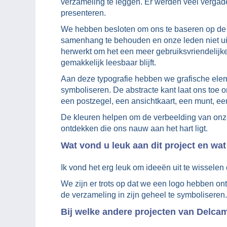
verzameling te leggen. Er werden veel verga
presenteren.
We hebben besloten om ons te baseren op de t
samenhang te behouden en onze leden niet uit 
herwerkt om het een meer gebruiksvriendelijke
gemakkelijk leesbaar blijft.
Aan deze typografie hebben we grafische el
symboliseren. De abstracte kant laat ons toe o
een postzegel, een ansichtkaart, een munt, een
De kleuren helpen om de verbeelding van onze
ontdekken die ons nauw aan het hart ligt.
Wat vond u leuk aan dit project en wat
Ik vond het erg leuk om ideeën uit te wisselen e
We zijn er trots op dat we een logo hebben on
de verzameling in zijn geheel te symboliseren.
Bij welke andere projecten van Delcam