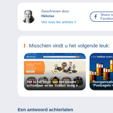
Geschreven door
Share 
Héloïse
Facebo
Voir tous les articles
Misschien vindt u het volgende leuk:
Het is het begin van het nieuwe
Reorganisati
schooljaar en we blikken terug op
‘Postzegels 
de geweldige nieuwe functies van
de Delcampe-website!
Een antwoord achterlaten