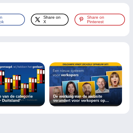
on
Share on
Share on
ok
X
Pinterest
e van de categorie
De werking van de website
> Duitsland’
verandert voor verkopers op
Delcampe!