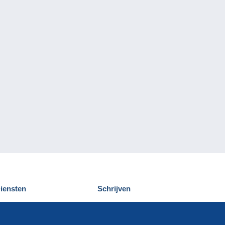
iensten
Schrijven
elcampe ontdekken
Een bericht
ontact
verzenden