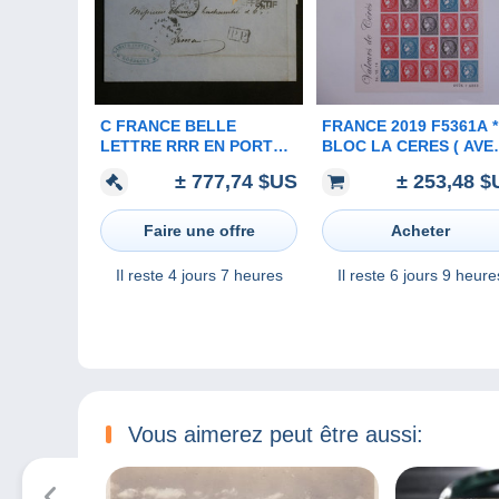
C FRANCE BELLE
FRANCE 2019 F5361A * *
LETTRE RRR EN PORT
BLOC LA CERES ( AVEC
PAYé 1861 BORDEAUX
LE LIVRE SOUS BLIST
± 777,74 $US
± 253,48 $
PARIS STEAMER A LIMA
D ORIGINE ) TIRAGE 6000
PEROU +GRIFFES
EXEMPLAIRES
EFFECTIF++NAPOLEON
Faire une offre
Acheter
BISECT++
Il reste
4 jours 7 heures
Il reste
6 jours 9 heure
Vous aimerez peut être aussi: