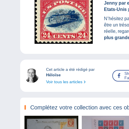
Jenny par e
Etats-Unis
p
N’hésitez pa
être un trés
réelle, rega
plus grande
Cet article a été rédigé par
Sh
Héloïse
Fa
Voir tous les articles
Complétez votre collection avec ces ob