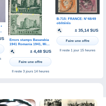
B-715: FRANCE: N°48/49
oblitérés
± 35,14 $US
ER
US
Errors stamps Basarabia
Faire une offre
1941 Romania 1941, Mi
721, with broken letter
Il reste
1 jour 15 heures
± 4,48 $US
"R" `` c`` , BASARABIA ,
Soroca, , mnh
s
Faire une offre
Il reste
3 jours 14 heures