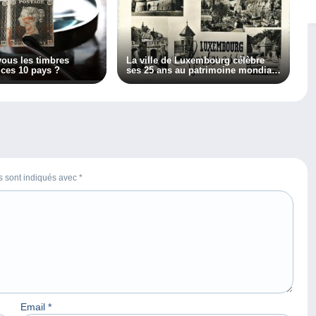
ous les timbres
La ville de Luxembourg célèbre
ces 10 pays ?
ses 25 ans au patrimoine mondial
de l’Unesco
es sont indiqués avec
*
Email
*