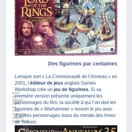
Des figurines par centaines
Lorsque sort « La Communauté de l’Anneau » en
2001, l’
éditeur de jeux
anglais Games
Workshop crée un
jeu de figurines.
Si sa
livret
première version présente uniquement les
et
figurine
personnages du film, la société à qui l’on doit les
Merry
et
figurines de « Warhammer » ressort le jeu avec
Pipin,
copyright
d’autres personnages issus du monde des livres
éditions
Eaglemoss
de Tolkien.