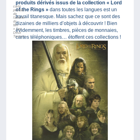
produits dérivés issus de la collection « Lord
carte
of the Rings »
dans toutes les langues est un
postale
de
travail titanesque. Mais sachez que ce sont des
l’affiche
du
dizaines de milliers d’objets à découvrir ! Bien
film
« Les
évidemment, les timbres, pièces de monnaies,
Deux
Tours »
cartes téléphoniques… étoffent ces collections !