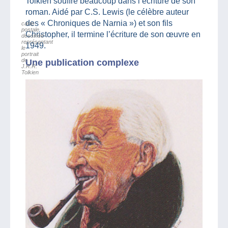
Tolkien souffre beaucoup dans l’écriture de son
roman. Aidé par C.S. Lewis (le célèbre auteur
des « Chroniques de Narnia ») et son fils
carte
postale
Christopher, il termine l’écriture de son œuvre en
dessinée
représentant
1949.
le
portrait
de
Une publication complexe
J.R.R.
Tolkien