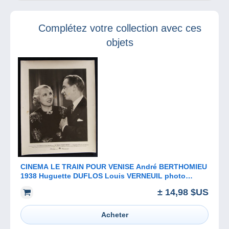
l’ancêtre de
timbres qui
Donkey Kong ?
poussent au
crime…
Complétez votre collection avec ces
objets
CINEMA LE TRAIN POUR VENISE André BERTHOMIEU
1938 Huguette DUFLOS Louis VERNEUIL photo
d'exploitation
± 14,98 $US
Acheter