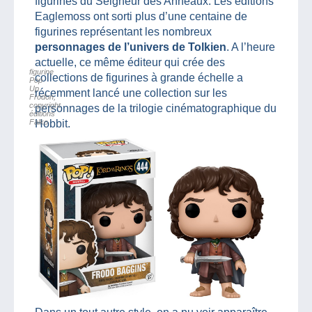
figurines du Seigneur des Anneaux. Les éditions
Eaglemoss ont sorti plus d’une centaine de
figurines représentant les nombreux
personnages de l’univers de Tolkien
. A l’heure
actuelle, ce même éditeur qui crée des
figurine
collections de figurines à grande échelle a
Pop
Up
récemment lancé une collection sur les
Frodon,
copyright
personnages de la trilogie cinématographique du
éditions
Falko
Hobbit.