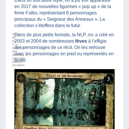
Dans un tout autre style, on a pu voir apparaître
en 2017 de nouvelles figurines « pop up » de la
firme Falko, représentant 6 personnages
principaux du « Seigneur des Anneaux ». La
collection s’étoffera dans le futur.
carte
Dans de plus petits formats, la NLP, inc a créé en
de
2003 et 2004 de nombreuses
fèves
à l’effigie
jeu
« Le
des personnages de ce récit. On les retrouve
Seigneur
des
avec les personnages en pied ou représentés en
Anneaux »,
copyright
buste.
éditions
Decipher