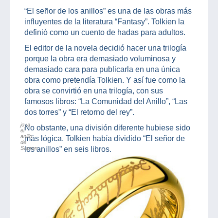
“El señor de los anillos” es una de las obras más
influyentes de la literatura “Fantasy”. Tolkien la
definió como un cuento de hadas para adultos.
El editor de la novela decidió hacer una trilogía
porque la obra era demasiado voluminosa y
demasiado cara para publicarla en una única
obra como pretendía Tolkien. Y así fue como la
obra se convirtió en una trilogía, con sus
famosos libros: “La Comunidad del Anillo”, “Las
dos torres” y “El retorno del rey”.
joya
No obstante, una división diferente hubiese sido
el
anillo
más lógica. Tolkien había dividido “El señor de
de
Sauron
los anillos” en seis libros.