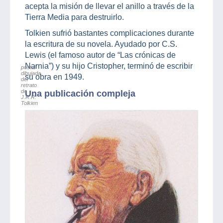
acepta la misión de llevar el anillo a través de la
Tierra Media para destruirlo.
Tolkien sufrió bastantes complicaciones durante
la escritura de su novela. Ayudado por C.S.
Lewis (el famoso autor de “Las crónicas de
Narnia”) y su hijo Cristopher, terminó de escribir
postal
dibujada
su obra en 1949.
del
retrato
de
Una publicación compleja
J.R.R.
Tolkien