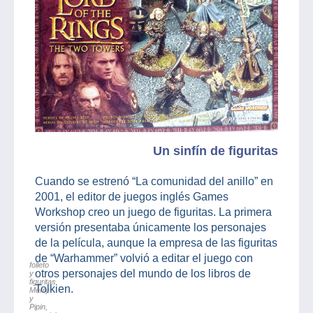
Un sinfín de figuritas
Cuando se estrenó “La comunidad del anillo” en
2001, el editor de juegos inglés Games
Workshop creo un juego de figuritas. La primera
versión presentaba únicamente los personajes
de la película, aunque la empresa de las figuritas
de “Warhammer” volvió a editar el juego con
folleto
otros personajes del mundo de los libros de
y
figuritas
Tolkien.
Merry
y
Pipin,