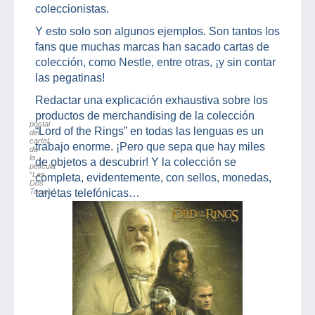
coleccionistas.
Y esto solo son algunos ejemplos. Son tantos los
fans que muchas marcas han sacado cartas de
colección, como Nestle, entre otras, ¡y sin contar
las pegatinas!
Redactar una explicación exhaustiva sobre los
productos de merchandising de la colección
postal
“Lord of the Rings” en todas las lenguas es un
del
cartel
trabajo enorme. ¡Pero que sepa que hay miles
de
la
de objetos a descubrir! Y la colección se
película
“Las
completa, evidentemente, con sellos, monedas,
Dos
Torres”
tarjetas telefónicas…