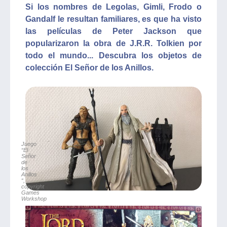
Si los nombres de Legolas, Gimli, Frodo o
Gandalf le resultan familiares, es que ha visto
las películas de Peter Jackson que
popularizaron la obra de J.R.R. Tolkien por
todo el mundo... Descubra los objetos de
colección El Señor de los Anillos.
Juego
“El
Señor
de
los
Anillos
“,
copyright
Games
Workshop