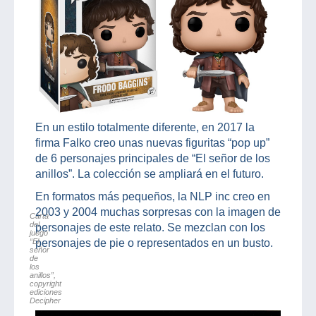
En un estilo totalmente diferente, en 2017 la
firma Falko creo unas nuevas figuritas “pop up”
de 6 personajes principales de “El señor de los
anillos”. La colección se ampliará en el futuro.
En formatos más pequeños, la NLP inc creo en
2003 y 2004 muchas sorpresas con la imagen de
Carta
del
personajes de este relato. Se mezclan con los
juego
“El
personajes de pie o representados en un busto.
señor
de
los
anillos”,
copyright
ediciones
Decipher