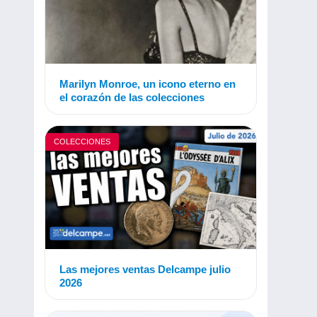
Marilyn Monroe, un icono eterno en
el corazón de las colecciones
COLECCIONES
Las mejores ventas Delcampe julio
2026