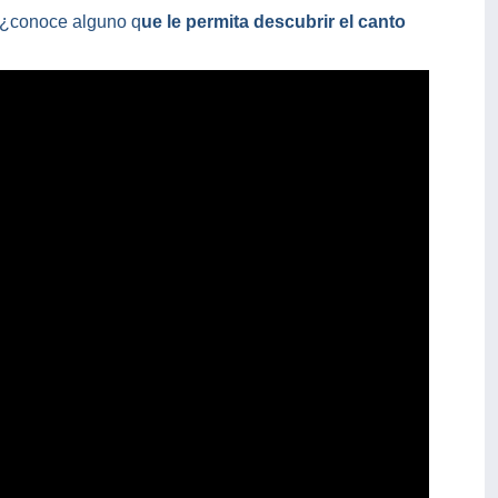
o ¿conoce alguno q
ue le permita descubrir el canto