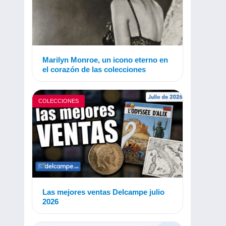
Marilyn Monroe, un icono eterno en
el corazón de las colecciones
COLECCIONES
Las mejores ventas Delcampe julio
2026