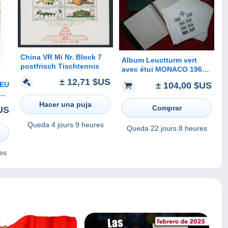
China VR Mi Nr. Block 7
Album Leuctturm vert
postfrisch Tischtennis
avec étui MONACO 1964 /
1979 + Feuilles
± 12,71 $US
± 104,00 $US
DEU
préimprimées ( avec
pochettes plastiques)
Hacer una puja
sans timbre.
Comprar
US
Queda
4 jours 9 heures
Queda
22 jours 8 heures
es