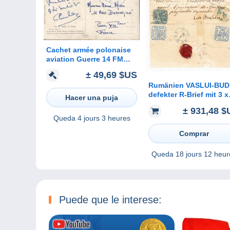
Cachet armée polonaise
aviation Guerre 14 FM
Armée française en
± 49,69 $US
Pologne Lutte contre
Rumänien VASLUI-BU
Bolchévisme CP Peinture
defekter R-Brief mit 3 x
Cracovie
Hacer una puja
30.Par. (1 Marke
± 931,48 $
eingerissen)
Queda
4 jours 3 heures
Comprar
Queda
18 jours 12 heur
Puede que le interese: