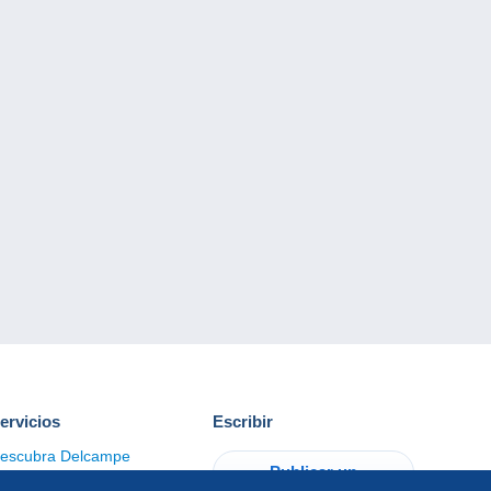
ervicios
Escribir
escubra Delcampe
Publicar un
ontacto
artículo