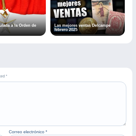
culada a la Orden de
Las mejores ventas Delcampe
febrero 2025
rked
*
Correo electrónico
*