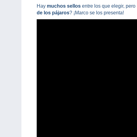
Hay
muchos sellos
entre los que elegir, per
de los pájaros
? ¡Marco se los presenta!