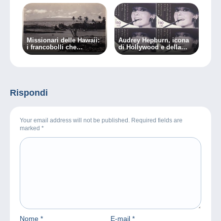
Missionari delle Hawaii:
Audrey Hepburn, icona
i francobolli che
di Hollywood e della
spingono al crimine …
filatelia!
Rispondi
Your email address will not be published. Required fields are
marked
*
Nome
*
E-mail
*