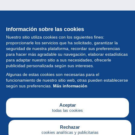
Información sobre las cookies
Nuestro sitio utiliza cookies con los siguientes fines:
proporcionarle los servicios que ha solicitado, garantizar la
seguridad de nuestra plataforma, recordar sus preferencias
para hacer más agradable su navegación, elaborar estadísticas
para adaptar nuestro sitio a sus necesidades, ofrecerle
Colección
publicidad personalizada según sus intereses.
Algunas de estas cookies son necesarias para el
Noticias
funcionamiento de nuestro sitio web, otras pueden establecerse
según sus preferencias.
Más información
Funcionalidad
Empresa
Aceptar
todas las cookies
Servicios
Escribir
Rechazar
cookies analíticas y publicitarias