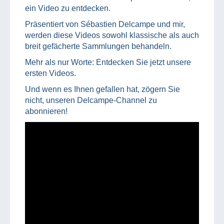
ein Video zu entdecken.
Präsentiert von Sébastien Delcampe und mir,
werden diese Videos sowohl klassische als auch
breit gefächerte Sammlungen behandeln.
Mehr als nur Worte: Entdecken Sie jetzt unsere
ersten Videos.
Und wenn es Ihnen gefallen hat, zögern Sie
nicht, unseren Delcampe-Channel zu
abonnieren!