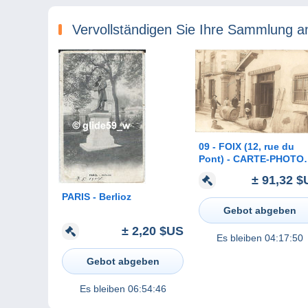
Vervollständigen Sie Ihre Sammlung a
09 - FOIX (12, rue du
Pont) - CARTE-PHOTO
marchand VINS EN GR
± 91,32 $
Théobald BONNEMAIS
(tonneaux marqués de
PARIS - Berlioz
ses initiales)
Gebot abgeben
± 2,20 $US
Es bleiben
04:17:50
Gebot abgeben
Es bleiben
06:54:46