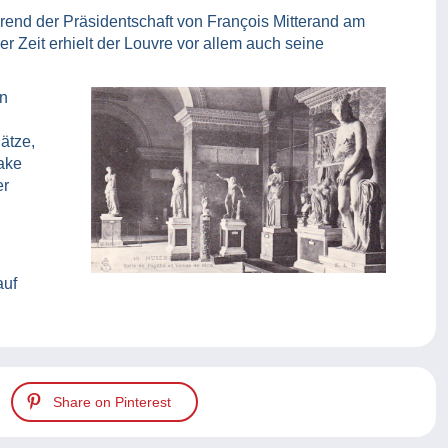
end der Präsidentschaft von François Mitterand am
eit erhielt der Louvre vor allem auch seine
en
ätze,
ake
er
auf
Share on Pinterest