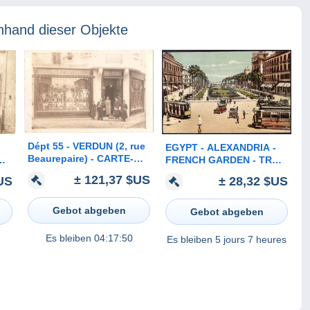
nhand dieser Objekte
Dépt 55 - VERDUN (2, rue
EGYPT - ALEXANDRIA -
Beaurepaire) - CARTE-
FRENCH GARDEN - TRAM
PHOTO devanture
OS
- 1931
± 121,37 $US
US
± 28,32 $US
succursale chaussures
ON
ULMANN - (gérant :
Fernand PONSIN)
Gebot abgeben
Gebot abgeben
Es bleiben
04:17:50
Es bleiben
5 jours 7 heures