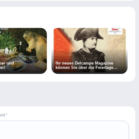
ber und
Ihr neues Delcampe Magazine
er!
können Sie über die Feiertage
lesen!
rked
*