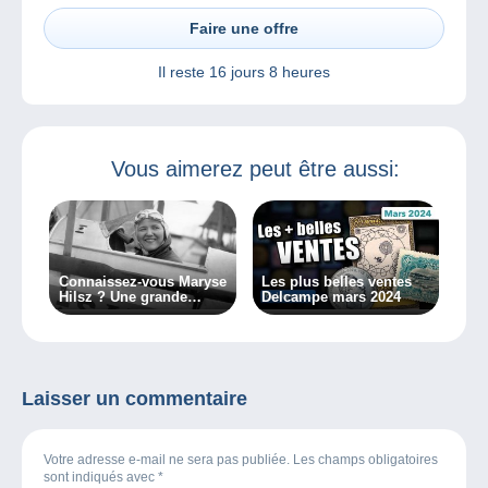
Faire une offre
Il reste
16 jours 8 heures
Vous aimerez peut être aussi:
Connaissez-vous Maryse
Les plus belles ventes
Hilsz ? Une grande
Delcampe mars 2024
dame de l’aérophilatélie
(1ère partie)
Laisser un commentaire
Votre adresse e-mail ne sera pas publiée. Les champs obligatoires
sont indiqués avec
*