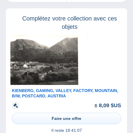
organisent un
œuvre influente
concours pour
depuis plus de 70
gagner un timbre
ans !
Complétez votre collection avec ces
1f carmin de la
série Orphelins de
objets
la Guerre
KIENBERG, GAMING, VALLEY, FACTORY, MOUNTAIN,
B/W, POSTCARD, AUSTRIA
± 8,09 $US
Faire une offre
Il reste
18:41:07