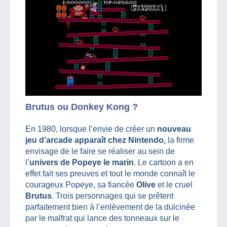
Brutus ou Donkey Kong ?
En 1980, lorsque l’envie de créer un
nouveau
jeu d’arcade apparaît chez Nintendo,
la firme
envisage de le faire se réaliser au sein de
l’
univers de Popeye le marin
. Le cartoon a en
effet fait ses preuves et tout le monde connaît le
courageux Popeye, sa fiancée
Olive
et le cruel
Brutus
. Trois personnages qui se prêtent
parfaitement bien à l’enlèvement de la dulcinée
par le malfrat qui lance des tonneaux sur le