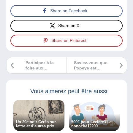
Share on Facebook
Share on X
Share on Pinterest
Participez à la
Saviez-vous que
foire aux
Popeye est
collectionneurs de
l’ancêtre de
Mamers
Donkey Kong ?
Vous aimerez peut être aussi:
Un 20c noir Cérès sur
500€ pour Leclerc31 et
lettre et d’autres prix
nonoche12200
philatéliques à gagner