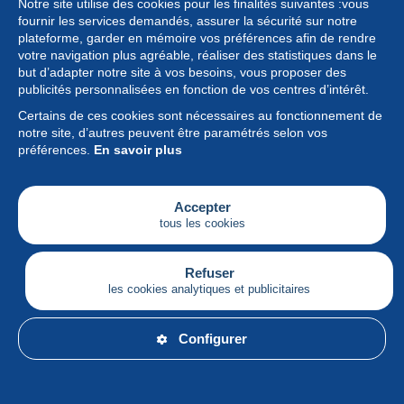
Notre site utilise des cookies pour les finalités suivantes :vous
fournir les services demandés, assurer la sécurité sur notre
plateforme, garder en mémoire vos préférences afin de rendre
votre navigation plus agréable, réaliser des statistiques dans le
but d’adapter notre site à vos besoins, vous proposer des
Collection
publicités personnalisées en fonction de vos centres d’intérêt.
Certains de ces cookies sont nécessaires au fonctionnement de
Actualités
notre site, d’autres peuvent être paramétrés selon vos
préférences.
En savoir plus
Fonctionnalités
Société
Accepter
tous les cookies
Services
Articles
Refuser
les cookies analytiques et publicitaires
Français
Configurer
© Delcampe International srl - Tous droits réservés.
Conditions d'utilisation
&
vie privée.