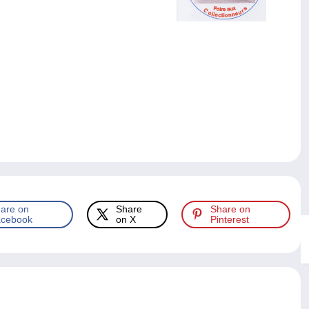
are on
Share
Share on
cebook
on X
Pinterest