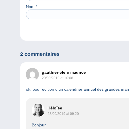
Nom
*
2 commentaires
gauthier-clerc maurice
20/09/2019 at 10:06
ok, pour édition d’un calendrier annuel des grandes ma
Héloïse
23/09/2019 at 09:20
Bonjour,