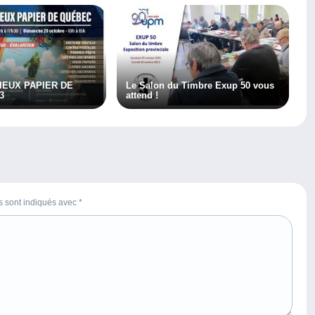
IEUX PAPIER DE
Le Salon du Timbre Exup 50 vous
3
attend !
es sont indiqués avec
*