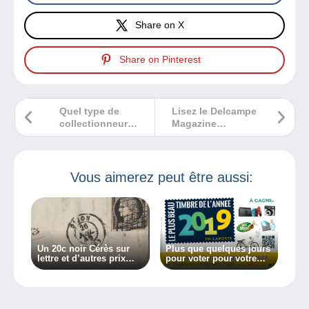
Share on X
Share on Pinterest
Quel type de
Lisez le Delcampe
collectionneur
Magazine
êtes-vous ?
Philatélie n°22 !
Vous aimerez peut être aussi:
Un 20c noir Cérès sur
Plus que quelques jours
lettre et d’autres prix
pour voter pour votre
philatéliques à gagner
timbre préféré !
grâce à la CNEP et
Historia.fr