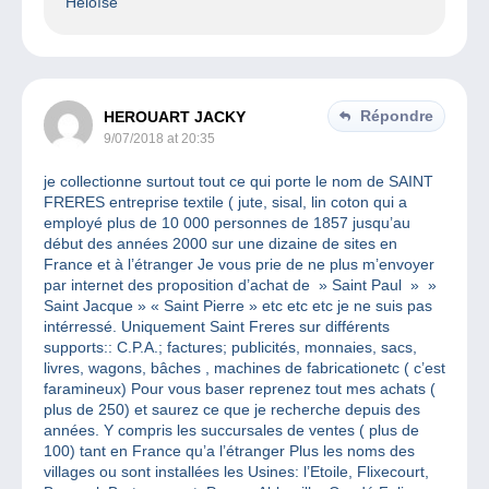
Héloïse
Répondre
HEROUART JACKY
9/07/2018 at 20:35
je collectionne surtout tout ce qui porte le nom de SAINT
FRERES entreprise textile ( jute, sisal, lin coton qui a
employé plus de 10 000 personnes de 1857 jusqu’au
début des années 2000 sur une dizaine de sites en
France et à l’étranger Je vous prie de ne plus m’envoyer
par internet des proposition d’achat de » Saint Paul » »
Saint Jacque » « Saint Pierre » etc etc etc je ne suis pas
intérressé. Uniquement Saint Freres sur différents
supports:: C.P.A.; factures; publicités, monnaies, sacs,
livres, wagons, bâches , machines de fabricationetc ( c’est
faramineux) Pour vous baser reprenez tout mes achats (
plus de 250) et saurez ce que je recherche depuis des
années. Y compris les succursales de ventes ( plus de
100) tant en France qu’a l’étranger Plus les noms des
villages ou sont installées les Usines: l’Etoile, Flixecourt,