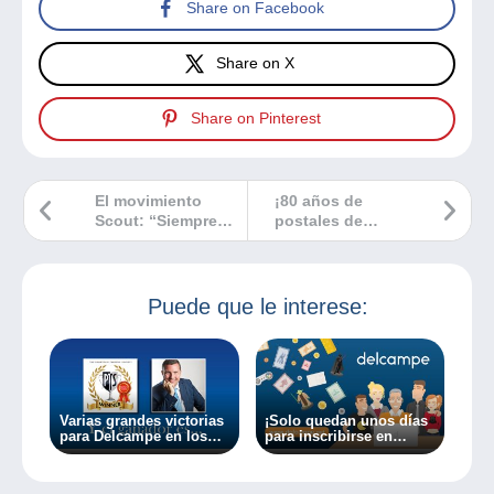
Share on Facebook
Share on X
Share on Pinterest
El movimiento
¡80 años de
Scout: “Siempre
postales de
listos”
parejas!
Puede que le interese:
Varias grandes victorias
¡Solo quedan unos días
para Delcampe en los
para inscribirse en
premios PTS
nuestro concurso y para
llevarse 500 € de regalos
en Delcampe!