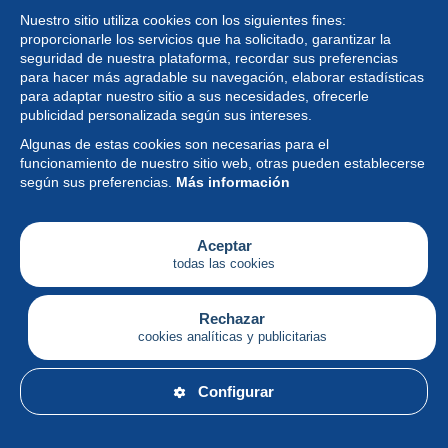
Nuestro sitio utiliza cookies con los siguientes fines:
proporcionarle los servicios que ha solicitado, garantizar la
seguridad de nuestra plataforma, recordar sus preferencias
para hacer más agradable su navegación, elaborar estadísticas
para adaptar nuestro sitio a sus necesidades, ofrecerle
Colección
publicidad personalizada según sus intereses.
Algunas de estas cookies son necesarias para el
Noticias
funcionamiento de nuestro sitio web, otras pueden establecerse
según sus preferencias.
Más información
Funcionalidad
Empresa
Aceptar
todas las cookies
Servicios
Escribir
Rechazar
cookies analíticas y publicitarias
Español
Configurar
© Delcampe International srl - Todos los derechos
reservados.
Condiciones de uso
&
política de privacidad.