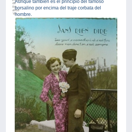
Aunque también es el principio del famoso
de
los
borsalino por encima del traje corbata del
años
’40
hombre.