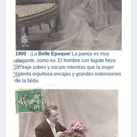
1900
: ¡La
Belle Epoque
! La pareja es muy
elegante, como no. El hombre con bigote lleva
Postal
pareja
un traje sobrio y oscuro mientras que la mujer
de
los
ostenta orgullosa encajes y grandes extensiones
años
’10
de la falda.