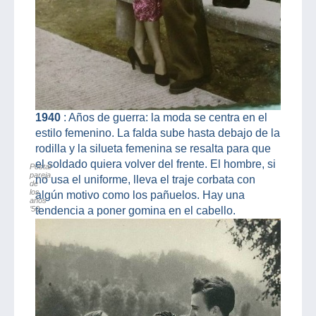
1940
: Años de guerra: la moda se centra en el
estilo femenino. La falda sube hasta debajo de la
rodilla y la silueta femenina se resalta para que
el soldado quiera volver del frente. El hombre, si
Postal
pareja
no usa el uniforme, lleva el traje corbata con
de
los
algún motivo como los pañuelos. Hay una
años
’50
tendencia a poner gomina en el cabello.