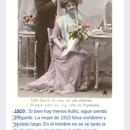
1910
: Si bien hay menos frufrú, sigue siendo
Postal
pareja
elegante. La mujer de 1910 lleva sombrero y
de
los
vestido largo. En el hombre no se ve tanto la
años
’20