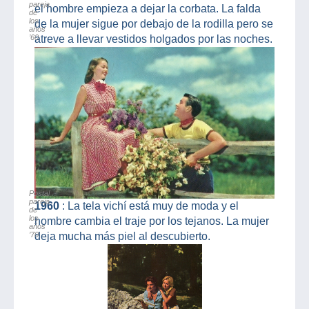
pareja
el hombre empieza a dejar la corbata. La falda
de
los
de la mujer sigue por debajo de la rodilla pero se
años
’60
atreve a llevar vestidos holgados por las noches.
Postal
pareja
1960
: La tela vichí está muy de moda y el
de
los
hombre cambia el traje por los tejanos. La mujer
años
’70
deja mucha más piel al descubierto.