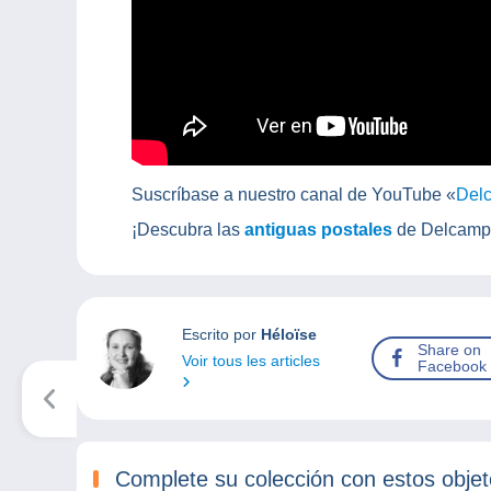
Suscríbase a nuestro canal de YouTube «
Del
¡Descubra las
antiguas postales
de Delcamp
Escrito por
Héloïse
Share on
Voir tous les articles
Facebook
Complete su colección con estos obje