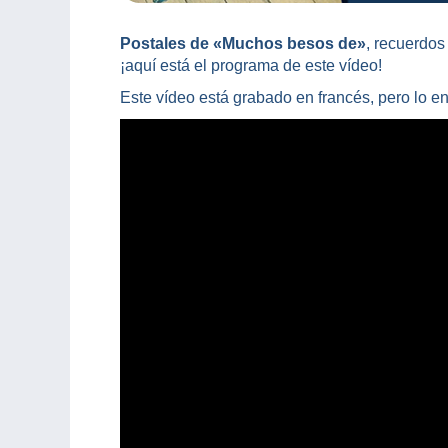
Postales de «Muchos besos de»
, recuerdos
¡aquí está el programa de este vídeo!
Este vídeo está grabado en francés, pero lo en