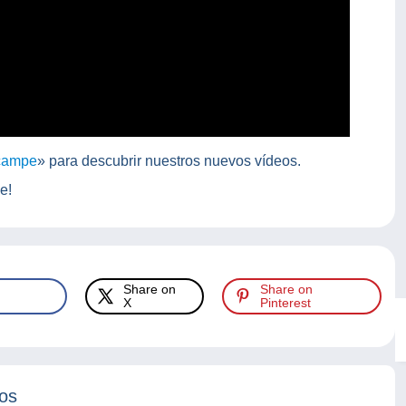
campe
» para descubrir nuestros nuevos vídeos.
e!
Share on
Share on
X
Pinterest
tos