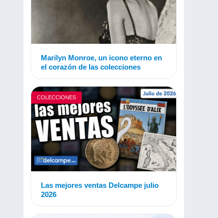
Marilyn Monroe, un icono eterno en
el corazón de las colecciones
COLECCIONES
Las mejores ventas Delcampe julio
2026