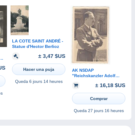
LA COTE SAINT ANDRÉ -
Statue d'Hector Berlioz
± 3,47 $US
US
Hacer una puja
AK NSDAP
"Reichskanzler Adolf
Hitler" Heinrich Hoffmann
Queda
6 jours 14 heures
± 16,18 $US
/ NS-Propaganda
es
Comprar
Queda
27 jours 16 heures