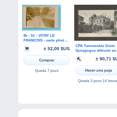
Br - 51 - VITRY LE
FRANCOIS - carte photo
de l´écluse - péniche -
CPA Tarnowskie Gorie
± 52,00 $US
CLICHE RARE
Synagogue détruite en
1939
± 90,71 $
Comprar
Hacer una puja
Queda
7 jours
Queda
3 jours 14 heur