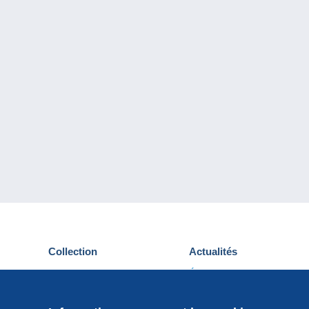
Collection
Actualités
Cartes postales
Événements Delcampe
Timbres
Concours
Monnaies & Billets