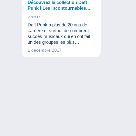
Découvrez la collection Daft
Punk ! Les incontournables
sont sur Delcampe !
VINYLES
Daft Punk a plus de 20 ans de
carrière et surtout de nombreux
succès musicaux qui en ont fait
un des groupes les plus
populaires du monde. Vinyles,
1 décembre 2017
CD, produits dérivés,... Daft Punk
est une marque en soi. Une
collection Daft Punk… Quelle
bonne idée !