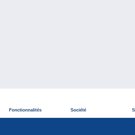
Fonctionnalités
Société
S
Nouveautés
Qui sommes-nous
D
Astuces
Gestion des cookies
N
Commercial
Emplois