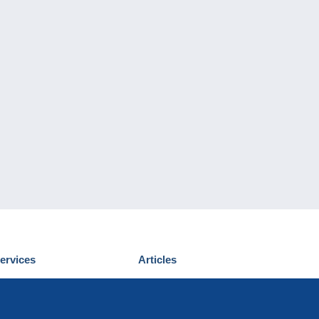
ervices
Articles
écouvrir Delcampe
Proposer un
ous contacter
article