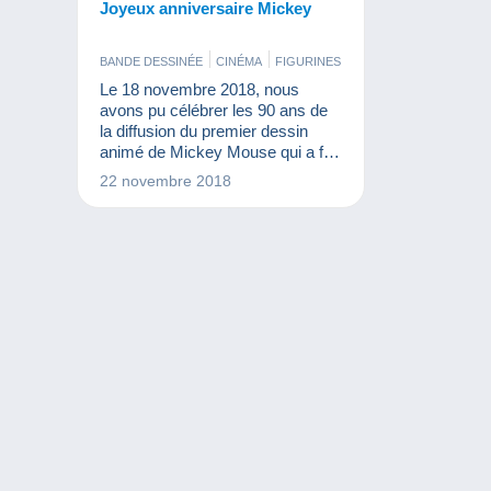
Joyeux anniversaire Mickey
BANDE DESSINÉE
CINÉMA
FIGURINES
LIVRES ET REVUES
Le 18 novembre 2018, nous
MONNAIES & BILLETS
avons pu célébrer les 90 ans de
la diffusion du premier dessin
animé de Mickey Mouse qui a fait
connaître la souris la plus célèbre
22 novembre 2018
du monde. Aujourd'hui, il y a de
quoi faire une belle collection
Mickey.