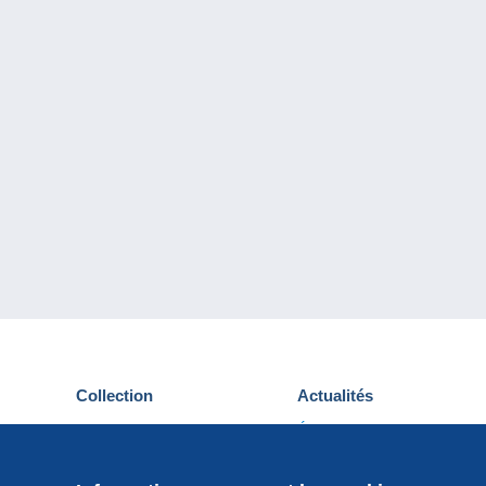
Collection
Actualités
Cartes postales
Événements Delcampe
Timbres
Concours
Monnaies & Billets