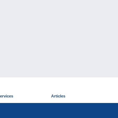
ervices
Articles
écouvrir Delcampe
Proposer un
ous contacter
article