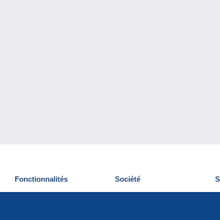
Fonctionnalités
Société
S
Nouveautés
Qui sommes-nous
D
Astuces
Gestion des cookies
N
Commercial
Emplois