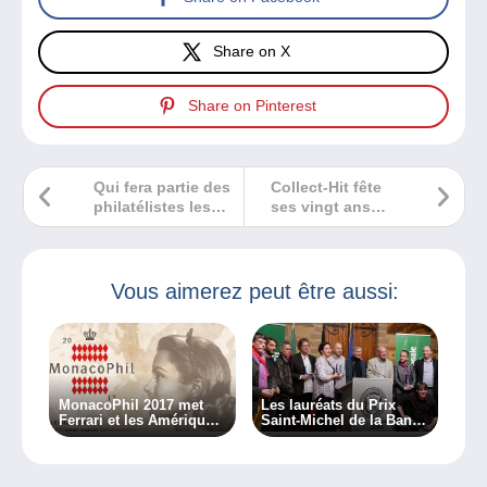
Share on X
Share on Pinterest
Qui fera partie des
Collect-Hit fête
philatélistes les
ses vingt ans
plus influents des
cette année!
20 dernières
années ?
Vous aimerez peut être aussi:
MonacoPhil 2017 met
Les lauréats du Prix
Ferrari et les Amériques
Saint-Michel de la Bande
à l’honneur !
dessinée